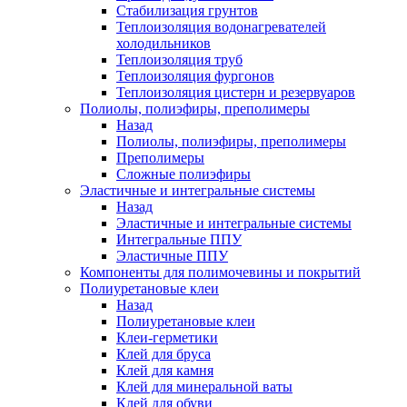
Стабилизация грунтов
Теплоизоляция водонагревателей
холодильников
Теплоизоляция труб
Теплоизоляция фургонов
Теплоизоляция цистерн и резервуаров
Полиолы, полиэфиры, преполимеры
Назад
Полиолы, полиэфиры, преполимеры
Преполимеры
Сложные полиэфиры
Эластичные и интегральные системы
Назад
Эластичные и интегральные системы
Интегральные ППУ
Эластичные ППУ
Компоненты для полимочевины и покрытий
Полиуретановые клеи
Назад
Полиуретановые клеи
Клеи-герметики
Клей для бруса
Клей для камня
Клей для минеральной ваты
Клей для обуви