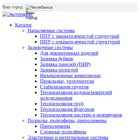
Ваш город:
Челябинск
Каталог
Напыляемые системы
ППУ с закрыто-ячеистой структурой
ППУ с открыто-ячеистой структурой
Заливочные системы
Для декоративных изделий
Заливка буйков
Заливка панелей (ПИР)
Заливка полостей
Инъекционные композиции
Прокладки, уплотнители
Стабилизация грунтов
Теплоизоляция водонагревателей
холодильников
Теплоизоляция труб
Теплоизоляция фургонов
Теплоизоляция цистерн и резервуаров
Полиолы, полиэфиры, преполимеры
Преполимеры
Сложные полиэфиры
Эластичные и интегральные системы