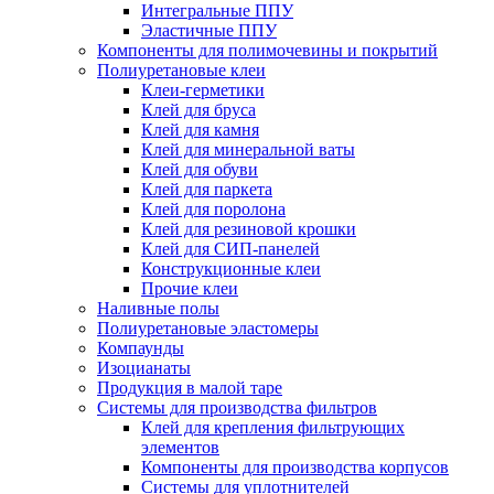
Интегральные ППУ
Эластичные ППУ
Компоненты для полимочевины и покрытий
Полиуретановые клеи
Клеи-герметики
Клей для бруса
Клей для камня
Клей для минеральной ваты
Клей для обуви
Клей для паркета
Клей для поролона
Клей для резиновой крошки
Клей для СИП-панелей
Конструкционные клеи
Прочие клеи
Наливные полы
Полиуретановые эластомеры
Компаунды
Изоцианаты
Продукция в малой таре
Системы для производства фильтров
Клей для крепления фильтрующих
элементов
Компоненты для производства корпусов
Системы для уплотнителей