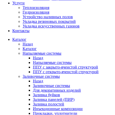
Услуги
Теплоизоляция
Гидроизоляция
Устройство наливных полов
Укладка резиновых покрытий
Укладка искусственных газонов
Контакты
Каталог
Назад
Каталог
Напыляемые системы
Назад
Напыляемые системы
ППУ с закрыто-ячеистой структурой
ППУ с открыто-ячеистой структурой
Заливочные системы
Назад
Заливочные системы
Для декоративных изделий
Заливка буйков
Заливка панелей (ПИР)
Заливка полостей
Инъекционные композиции
Прокладки, уплотнители