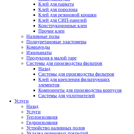
Клей для паркета
Клей для поролона
Клей для резиновой крошки
Клей для СИП-панелей
Конструкционные клеи
Прочие клеи
Наливные полы
Полиуретановые эластомеры
Компаунды
Изоцианаты
Продукция в малой таре
Системы для производства фильтров
Назад
Системы для производства фильтров
Клей для крепления фильтрующих
элементов
Компоненты для производства корпусов
Системы для уплотнителей
Услуги
Назад
Услуги
Теплоизоляция
Гидроизоляция
Устройство наливных полов
Укладка резиновых покрытий