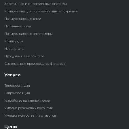
Эластичные и интегральные системы
Наливные полы
Компоненты для полимочевины и покрытий
Теплоизоляц
Клей для рез
водонагрева
крошки
Полиуретановые клеи
Полиуретановые
холодильник
Наливные полы
эластомеры
Клей для СИ
Полиуретановые эластомеры
Теплоизоляци
Компаунды
Компаунды
Конструкцио
Изоцианаты
Теплоизоляц
Продукция в малой таре
Изоцианаты
Прочие клеи
Системы для производства фильтров
Теплоизоляци
Продукция в малой таре
резервуаров
Услуги
Теплоизоляция
Системы для
Гидроизоляция
производства фильтров
Устройство наливных полов
Укладка резиновых покрытий
Укладка искусственных газонов
Цены