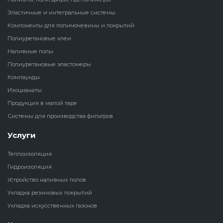
Эластичные и интегральные системы
Наливные полы
Теплоизоляц
Клей для рез
Компоненты для полимочевины и покрытий
водонагрева
крошки
Полиуретановые клеи
Полиуретановые
холодильник
Наливные полы
эластомеры
Клей для СИ
Полиуретановые эластомеры
Теплоизоляци
Компаунды
Компаунды
Конструкцио
Изоцианаты
Теплоизоляц
Изоцианаты
Продукция в малой таре
Прочие клеи
Системы для производства фильтров
Теплоизоляци
Продукция в малой таре
резервуаров
Услуги
Системы для
Теплоизоляция
производства фильтров
Гидроизоляция
Устройство наливных полов
Укладка резиновых покрытий
Укладка искусственных газонов