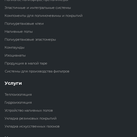
Эластичные и интегральные системы
Наливные полы
Теплоизоляц
Клей для рез
Компоненты для полимочевины и покрытий
водонагрева
крошки
Полиуретановые клеи
Полиуретановые
холодильник
Наливные полы
эластомеры
Клей для СИ
Полиуретановые эластомеры
Теплоизоляци
Компаунды
Компаунды
Конструкцио
Изоцианаты
Теплоизоляц
Изоцианаты
Продукция в малой таре
Прочие клеи
Системы для производства фильтров
Теплоизоляци
Продукция в малой таре
резервуаров
Услуги
Системы для
Теплоизоляция
производства фильтров
Гидроизоляция
Устройство наливных полов
Укладка резиновых покрытий
Укладка искусственных газонов