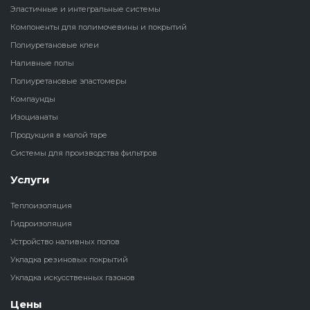
Эластичные и интегральные системы
Наливные полы
Компоненты для полимочевины и покрытий
Теплоизоляц
Клей для рез
водонагрева
крошки
Полиуретановые клеи
Полиуретановые
холодильник
Наливные полы
эластомеры
Клей для СИ
Полиуретановые эластомеры
Теплоизоляци
Компаунды
Компаунды
Конструкцио
Изоцианаты
Теплоизоляц
Продукция в малой таре
Изоцианаты
Прочие клеи
Системы для производства фильтров
Теплоизоляци
Продукция в малой таре
резервуаров
Услуги
Теплоизоляция
Системы для
Гидроизоляция
производства фильтров
Устройство наливных полов
Укладка резиновых покрытий
Укладка искусственных газонов
Цены