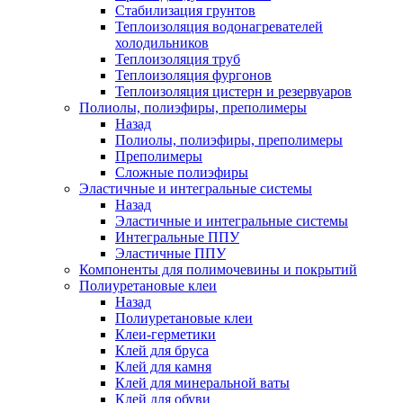
Стабилизация грунтов
Теплоизоляция водонагревателей
холодильников
Теплоизоляция труб
Теплоизоляция фургонов
Теплоизоляция цистерн и резервуаров
Полиолы, полиэфиры, преполимеры
Назад
Полиолы, полиэфиры, преполимеры
Преполимеры
Сложные полиэфиры
Эластичные и интегральные системы
Назад
Эластичные и интегральные системы
Интегральные ППУ
Эластичные ППУ
Компоненты для полимочевины и покрытий
Полиуретановые клеи
Назад
Полиуретановые клеи
Клеи-герметики
Клей для бруса
Клей для камня
Клей для минеральной ваты
Клей для обуви