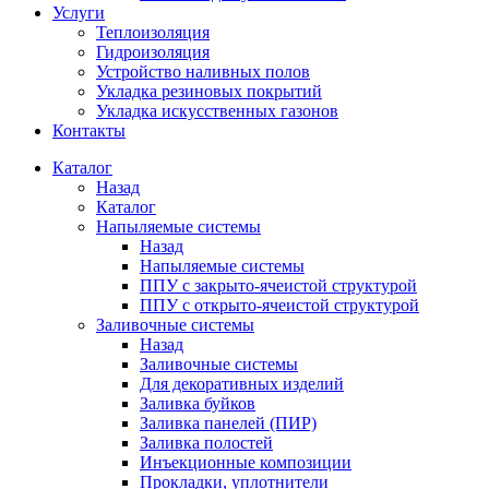
Услуги
Теплоизоляция
Гидроизоляция
Устройство наливных полов
Укладка резиновых покрытий
Укладка искусственных газонов
Контакты
Каталог
Назад
Каталог
Напыляемые системы
Назад
Напыляемые системы
ППУ с закрыто-ячеистой структурой
ППУ с открыто-ячеистой структурой
Заливочные системы
Назад
Заливочные системы
Для декоративных изделий
Заливка буйков
Заливка панелей (ПИР)
Заливка полостей
Инъекционные композиции
Прокладки, уплотнители