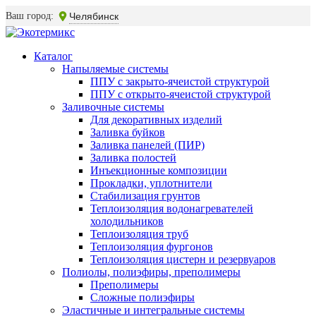
Ваш город:
Челябинск
Каталог
Напыляемые системы
ППУ с закрыто-ячеистой структурой
ППУ с открыто-ячеистой структурой
Заливочные системы
Для декоративных изделий
Заливка буйков
Заливка панелей (ПИР)
Заливка полостей
Инъекционные композиции
Прокладки, уплотнители
Стабилизация грунтов
Теплоизоляция водонагревателей
холодильников
Теплоизоляция труб
Теплоизоляция фургонов
Теплоизоляция цистерн и резервуаров
Полиолы, полиэфиры, преполимеры
Преполимеры
Сложные полиэфиры
Эластичные и интегральные системы