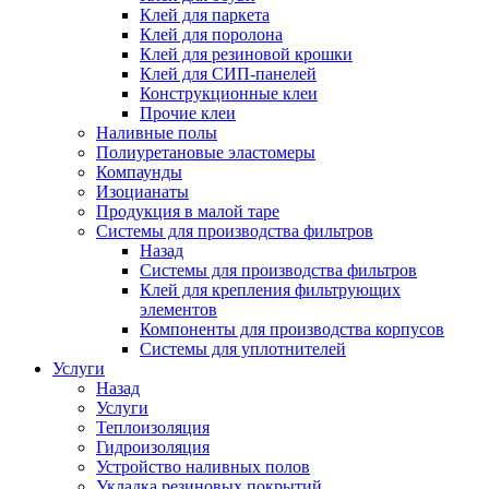
Клей для паркета
Клей для поролона
Клей для резиновой крошки
Клей для СИП-панелей
Конструкционные клеи
Прочие клеи
Наливные полы
Полиуретановые эластомеры
Компаунды
Изоцианаты
Продукция в малой таре
Системы для производства фильтров
Назад
Системы для производства фильтров
Клей для крепления фильтрующих
элементов
Компоненты для производства корпусов
Системы для уплотнителей
Услуги
Назад
Услуги
Теплоизоляция
Гидроизоляция
Устройство наливных полов
Укладка резиновых покрытий