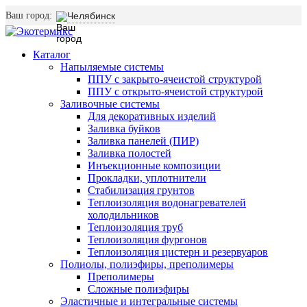
Ваш город:
Челябинск
Каталог
Напыляемые системы
ППУ с закрыто-ячеистой структурой
ППУ с открыто-ячеистой структурой
Заливочные системы
Для декоративных изделий
Заливка буйков
Заливка панелей (ПИР)
Заливка полостей
Инъекционные композиции
Прокладки, уплотнители
Стабилизация грунтов
Теплоизоляция водонагревателей
холодильников
Теплоизоляция труб
Теплоизоляция фургонов
Теплоизоляция цистерн и резервуаров
Полиолы, полиэфиры, преполимеры
Преполимеры
Сложные полиэфиры
Эластичные и интегральные системы