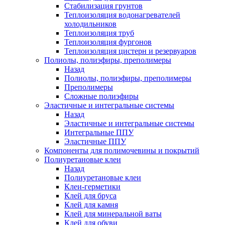
Стабилизация грунтов
Теплоизоляция водонагревателей
холодильников
Теплоизоляция труб
Теплоизоляция фургонов
Теплоизоляция цистерн и резервуаров
Полиолы, полиэфиры, преполимеры
Назад
Полиолы, полиэфиры, преполимеры
Преполимеры
Сложные полиэфиры
Эластичные и интегральные системы
Назад
Эластичные и интегральные системы
Интегральные ППУ
Эластичные ППУ
Компоненты для полимочевины и покрытий
Полиуретановые клеи
Назад
Полиуретановые клеи
Клеи-герметики
Клей для бруса
Клей для камня
Клей для минеральной ваты
Клей для обуви