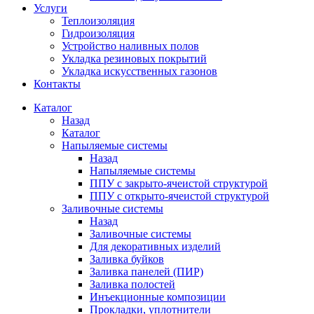
Услуги
Теплоизоляция
Гидроизоляция
Устройство наливных полов
Укладка резиновых покрытий
Укладка искусственных газонов
Контакты
Каталог
Назад
Каталог
Напыляемые системы
Назад
Напыляемые системы
ППУ с закрыто-ячеистой структурой
ППУ с открыто-ячеистой структурой
Заливочные системы
Назад
Заливочные системы
Для декоративных изделий
Заливка буйков
Заливка панелей (ПИР)
Заливка полостей
Инъекционные композиции
Прокладки, уплотнители