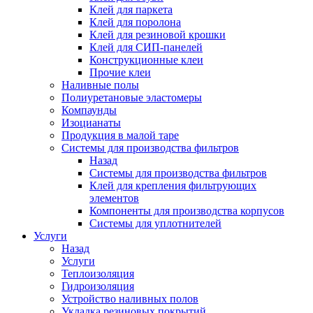
Клей для паркета
Клей для поролона
Клей для резиновой крошки
Клей для СИП-панелей
Конструкционные клеи
Прочие клеи
Наливные полы
Полиуретановые эластомеры
Компаунды
Изоцианаты
Продукция в малой таре
Системы для производства фильтров
Назад
Системы для производства фильтров
Клей для крепления фильтрующих
элементов
Компоненты для производства корпусов
Системы для уплотнителей
Услуги
Назад
Услуги
Теплоизоляция
Гидроизоляция
Устройство наливных полов
Укладка резиновых покрытий