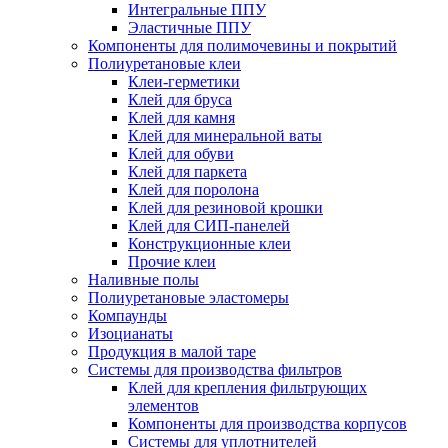
Интегральные ППУ
Эластичные ППУ
Компоненты для полимочевины и покрытий
Полиуретановые клеи
Клеи-герметики
Клей для бруса
Клей для камня
Клей для минеральной ваты
Клей для обуви
Клей для паркета
Клей для поролона
Клей для резиновой крошки
Клей для СИП-панелей
Конструкционные клеи
Прочие клеи
Наливные полы
Полиуретановые эластомеры
Компаунды
Изоцианаты
Продукция в малой таре
Системы для производства фильтров
Клей для крепления фильтрующих
элементов
Компоненты для производства корпусов
Системы для уплотнителей