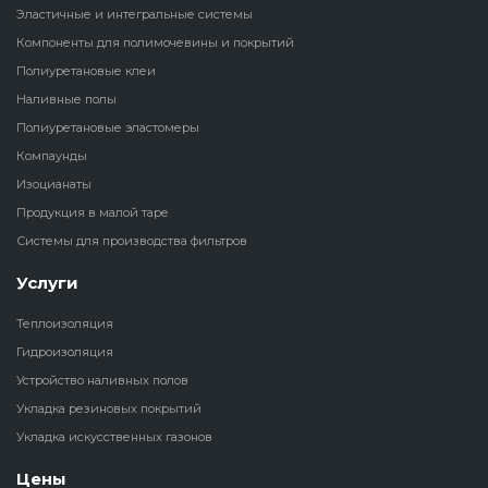
Эластичные и интегральные системы
Наливные полы
Компоненты для полимочевины и покрытий
Теплоизоляц
Клей для рез
водонагрева
крошки
Полиуретановые клеи
Полиуретановые
холодильник
Наливные полы
эластомеры
Клей для СИ
Полиуретановые эластомеры
Теплоизоляци
Компаунды
Компаунды
Конструкцио
Изоцианаты
Теплоизоляц
Продукция в малой таре
Изоцианаты
Прочие клеи
Системы для производства фильтров
Теплоизоляци
Продукция в малой таре
резервуаров
Услуги
Теплоизоляция
Системы для
Гидроизоляция
производства фильтров
Устройство наливных полов
Укладка резиновых покрытий
Укладка искусственных газонов
Цены