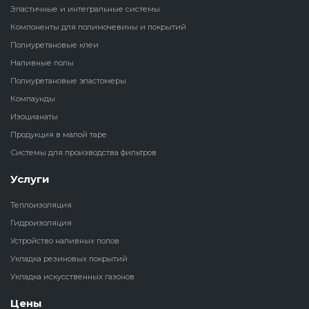
Эластичные и интегральные системы
Наливные полы
Компоненты для полимочевины и покрытий
Теплоизоляц
Клей для рез
водонагрева
крошки
Полиуретановые клеи
Полиуретановые
холодильник
Наливные полы
эластомеры
Клей для СИ
Полиуретановые эластомеры
Теплоизоляци
Компаунды
Компаунды
Конструкцио
Изоцианаты
Теплоизоляц
Продукция в малой таре
Изоцианаты
Прочие клеи
Системы для производства фильтров
Теплоизоляци
Продукция в малой таре
резервуаров
Услуги
Теплоизоляция
Системы для
Гидроизоляция
производства фильтров
Устройство наливных полов
Укладка резиновых покрытий
Укладка искусственных газонов
Цены