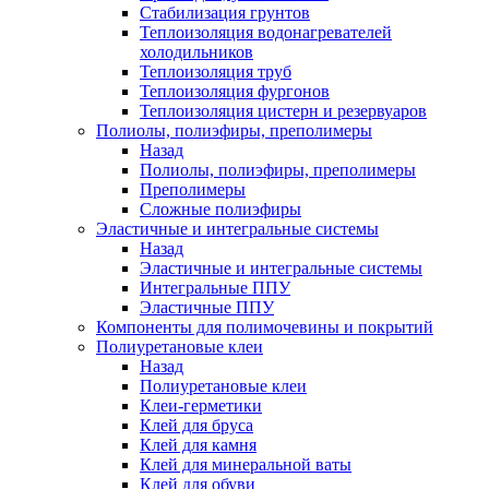
Стабилизация грунтов
Теплоизоляция водонагревателей
холодильников
Теплоизоляция труб
Теплоизоляция фургонов
Теплоизоляция цистерн и резервуаров
Полиолы, полиэфиры, преполимеры
Назад
Полиолы, полиэфиры, преполимеры
Преполимеры
Сложные полиэфиры
Эластичные и интегральные системы
Назад
Эластичные и интегральные системы
Интегральные ППУ
Эластичные ППУ
Компоненты для полимочевины и покрытий
Полиуретановые клеи
Назад
Полиуретановые клеи
Клеи-герметики
Клей для бруса
Клей для камня
Клей для минеральной ваты
Клей для обуви