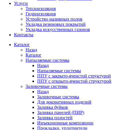
Услуги
Теплоизоляция
Гидроизоляция
Устройство наливных полов
Укладка резиновых покрытий
Укладка искусственных газонов
Контакты
Каталог
Назад
Каталог
Напыляемые системы
Назад
Напыляемые системы
ППУ с закрыто-ячеистой структурой
ППУ с открыто-ячеистой структурой
Заливочные системы
Назад
Заливочные системы
Для декоративных изделий
Заливка буйков
Заливка панелей (ПИР)
Заливка полостей
Инъекционные композиции
Прокладки, уплотнители