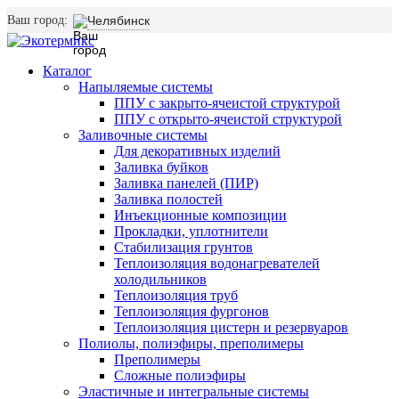
Ваш город:
Челябинск
Каталог
Напыляемые системы
ППУ с закрыто-ячеистой структурой
ППУ с открыто-ячеистой структурой
Заливочные системы
Для декоративных изделий
Заливка буйков
Заливка панелей (ПИР)
Заливка полостей
Инъекционные композиции
Прокладки, уплотнители
Стабилизация грунтов
Теплоизоляция водонагревателей
холодильников
Теплоизоляция труб
Теплоизоляция фургонов
Теплоизоляция цистерн и резервуаров
Полиолы, полиэфиры, преполимеры
Преполимеры
Сложные полиэфиры
Эластичные и интегральные системы