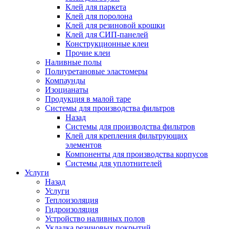
Клей для паркета
Клей для поролона
Клей для резиновой крошки
Клей для СИП-панелей
Конструкционные клеи
Прочие клеи
Наливные полы
Полиуретановые эластомеры
Компаунды
Изоцианаты
Продукция в малой таре
Системы для производства фильтров
Назад
Системы для производства фильтров
Клей для крепления фильтрующих
элементов
Компоненты для производства корпусов
Системы для уплотнителей
Услуги
Назад
Услуги
Теплоизоляция
Гидроизоляция
Устройство наливных полов
Укладка резиновых покрытий