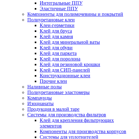
Интегральные ППУ
Эластичные ППУ
Компоненты для полимочевины и покрытий
Полиуретановые клеи
Клеи-герметики
Клей для бруса
Клей для камня
Клей для минеральной ваты
Клей для обуви
Клей для паркета
Клей для поролона
Клей для резиновой крошки
Клей для СИП-панелей
Конструкционные клеи
Прочие клеи
Наливные полы
Полиуретановые эластомеры
Компаунды
Изоцианаты
Продукция в малой таре
Системы для производства фильтров
Клей для крепления фильтрующих
элементов
Компоненты для производства корпусов
Системы для уплотнителей