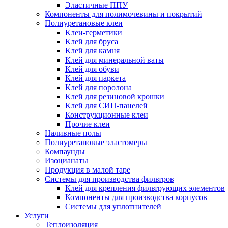
Эластичные ППУ
Компоненты для полимочевины и покрытий
Полиуретановые клеи
Клеи-герметики
Клей для бруса
Клей для камня
Клей для минеральной ваты
Клей для обуви
Клей для паркета
Клей для поролона
Клей для резиновой крошки
Клей для СИП-панелей
Конструкционные клеи
Прочие клеи
Наливные полы
Полиуретановые эластомеры
Компаунды
Изоцианаты
Продукция в малой таре
Системы для производства фильтров
Клей для крепления фильтрующих элементов
Компоненты для производства корпусов
Системы для уплотнителей
Услуги
Теплоизоляция