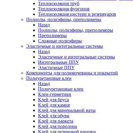
Теплоизоляция труб
Теплоизоляция фургонов
Теплоизоляция цистерн и резервуаров
Полиолы, полиэфиры, преполимеры
Назад
Полиолы, полиэфиры, преполимеры
Преполимеры
Сложные полиэфиры
Эластичные и интегральные системы
Назад
Эластичные и интегральные системы
Интегральные ППУ
Эластичные ППУ
Компоненты для полимочевины и покрытий
Полиуретановые клеи
Назад
Полиуретановые клеи
Клеи-герметики
Клей для бруса
Клей для камня
Клей для минеральной ваты
Клей для обуви
Клей для паркета
Клей для поролона
Клей для резиновой крошки