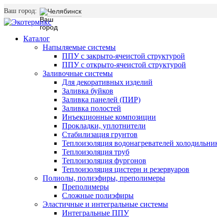
Ваш город:
Челябинск
Каталог
Напыляемые системы
ППУ с закрыто-ячеистой структурой
ППУ с открыто-ячеистой структурой
Заливочные системы
Для декоративных изделий
Заливка буйков
Заливка панелей (ПИР)
Заливка полостей
Инъекционные композиции
Прокладки, уплотнители
Стабилизация грунтов
Теплоизоляция водонагревателей холодильни
Теплоизоляция труб
Теплоизоляция фургонов
Теплоизоляция цистерн и резервуаров
Полиолы, полиэфиры, преполимеры
Преполимеры
Сложные полиэфиры
Эластичные и интегральные системы
Интегральные ППУ