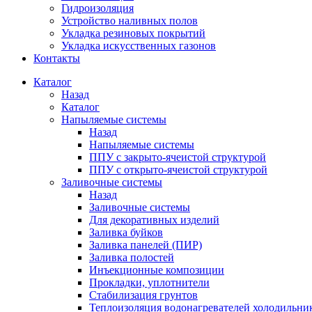
Гидроизоляция
Устройство наливных полов
Укладка резиновых покрытий
Укладка искусственных газонов
Контакты
Каталог
Назад
Каталог
Напыляемые системы
Назад
Напыляемые системы
ППУ с закрыто-ячеистой структурой
ППУ с открыто-ячеистой структурой
Заливочные системы
Назад
Заливочные системы
Для декоративных изделий
Заливка буйков
Заливка панелей (ПИР)
Заливка полостей
Инъекционные композиции
Прокладки, уплотнители
Стабилизация грунтов
Теплоизоляция водонагревателей холодильни