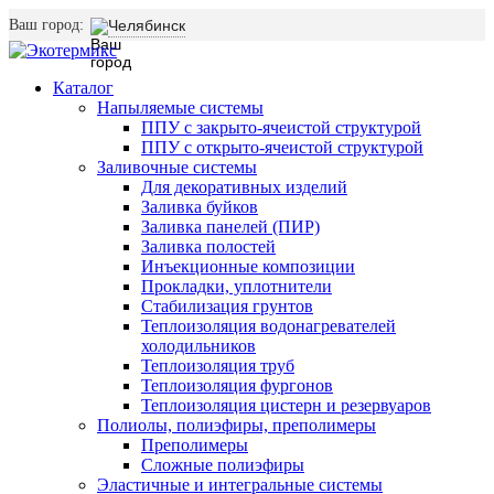
Ваш город:
Челябинск
Каталог
Напыляемые системы
ППУ с закрыто-ячеистой структурой
ППУ с открыто-ячеистой структурой
Заливочные системы
Для декоративных изделий
Заливка буйков
Заливка панелей (ПИР)
Заливка полостей
Инъекционные композиции
Прокладки, уплотнители
Стабилизация грунтов
Теплоизоляция водонагревателей
холодильников
Теплоизоляция труб
Теплоизоляция фургонов
Теплоизоляция цистерн и резервуаров
Полиолы, полиэфиры, преполимеры
Преполимеры
Сложные полиэфиры
Эластичные и интегральные системы