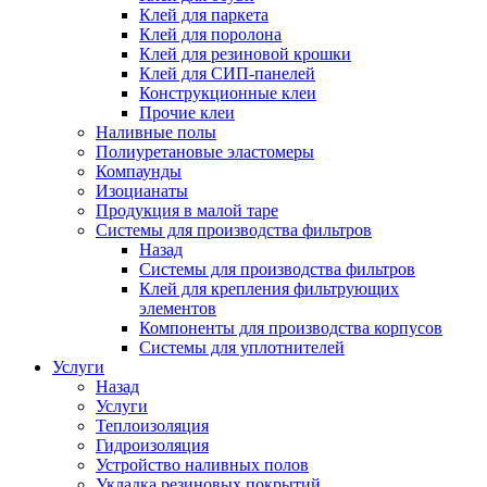
Клей для паркета
Клей для поролона
Клей для резиновой крошки
Клей для СИП-панелей
Конструкционные клеи
Прочие клеи
Наливные полы
Полиуретановые эластомеры
Компаунды
Изоцианаты
Продукция в малой таре
Системы для производства фильтров
Назад
Системы для производства фильтров
Клей для крепления фильтрующих
элементов
Компоненты для производства корпусов
Системы для уплотнителей
Услуги
Назад
Услуги
Теплоизоляция
Гидроизоляция
Устройство наливных полов
Укладка резиновых покрытий