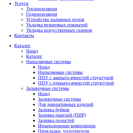
Услуги
Теплоизоляция
Гидроизоляция
Устройство наливных полов
Укладка резиновых покрытий
Укладка искусственных газонов
Контакты
Каталог
Назад
Каталог
Напыляемые системы
Назад
Напыляемые системы
ППУ с закрыто-ячеистой структурой
ППУ с открыто-ячеистой структурой
Заливочные системы
Назад
Заливочные системы
Для декоративных изделий
Заливка буйков
Заливка панелей (ПИР)
Заливка полостей
Инъекционные композиции
Прокладки, уплотнители