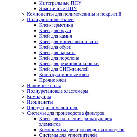
Интегральные ППУ
Эластичные ППУ
Компоненты для полимочевины и покрытий
Полиуретановые клеи
Клеи-герметики
Клей для бруса
Клей для камня
Клей для минеральной ваты
Клей для обуви
Клей для паркета
Клей для поролона
Клей для резиновой крошки
Клей для СИП-панелей
Конструкционные клеи
Прочие клеи
Наливные полы
Полиуретановые эластомеры
Компаунды
Изоцианаты
Продукция в малой таре
Системы для производства фильтров
Клей для крепления фильтрующих
элементов
Компоненты для производства корпусов
Системы для уплотнителей