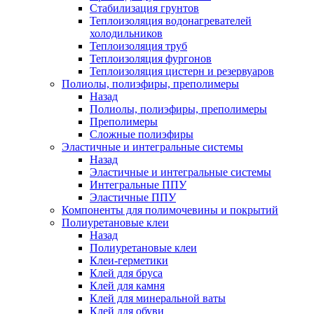
Стабилизация грунтов
Теплоизоляция водонагревателей
холодильников
Теплоизоляция труб
Теплоизоляция фургонов
Теплоизоляция цистерн и резервуаров
Полиолы, полиэфиры, преполимеры
Назад
Полиолы, полиэфиры, преполимеры
Преполимеры
Сложные полиэфиры
Эластичные и интегральные системы
Назад
Эластичные и интегральные системы
Интегральные ППУ
Эластичные ППУ
Компоненты для полимочевины и покрытий
Полиуретановые клеи
Назад
Полиуретановые клеи
Клеи-герметики
Клей для бруса
Клей для камня
Клей для минеральной ваты
Клей для обуви