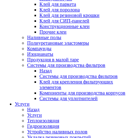
Клей для паркета
Клей для поролона
Клей для резиновой крошки
Клей для СИП-панелей
Конструкционные клеи
Прочие клеи
Наливные полы
Полиуретановые эластомеры
Компаунды
Изоцианаты
Продукция в малой таре
Системы для производства фильтров
Назад
Системы для производства фильтров
Клей для крепления фильтрующих
элементов
Компоненты для производства корпусов
Системы для уплотнителей
Услуги
Назад
Услуги
Теплоизоляция
Гидроизоляция
Устройство наливных полов
Укладка резиновых покрытий