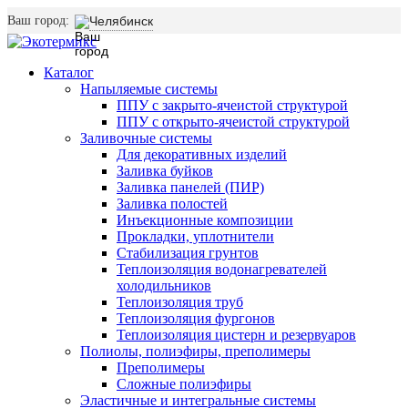
Ваш город:
Челябинск
Каталог
Напыляемые системы
ППУ с закрыто-ячеистой структурой
ППУ с открыто-ячеистой структурой
Заливочные системы
Для декоративных изделий
Заливка буйков
Заливка панелей (ПИР)
Заливка полостей
Инъекционные композиции
Прокладки, уплотнители
Стабилизация грунтов
Теплоизоляция водонагревателей
холодильников
Теплоизоляция труб
Теплоизоляция фургонов
Теплоизоляция цистерн и резервуаров
Полиолы, полиэфиры, преполимеры
Преполимеры
Сложные полиэфиры
Эластичные и интегральные системы