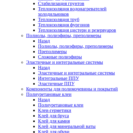
Стабилизация грунтов
Теплоизоляция водонагревателей
холодильников
Теплоизоляция труб
Теплоизоляция фургонов
Теплоизоляция цистерн и резервуаров
Полиолы, полиэфиры, преполимеры
Назад
Полиолы, полиэфиры, преполимеры
Преполимеры
Сложные полиэфиры
Эластичные и интегральные системы
Назад
Эластичные и интегральные системы
Интегральные ППУ
Эластичные ППУ
Компоненты для полимочевины и покрытий
Полиуретановые клеи
Назад
Полиуретановые клеи
Клеи-герметики
Клей для бруса
Клей для камня
Клей для минеральной ваты
Клей для обуви