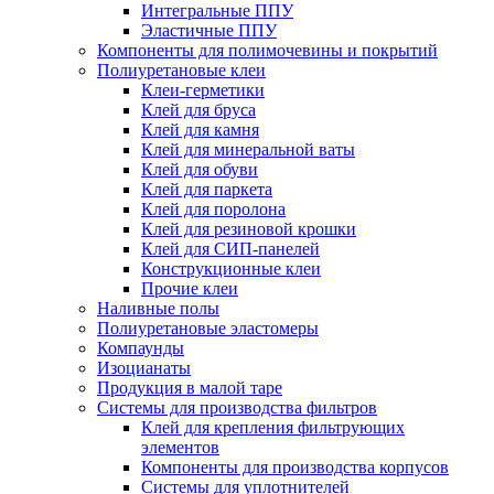
Интегральные ППУ
Эластичные ППУ
Компоненты для полимочевины и покрытий
Полиуретановые клеи
Клеи-герметики
Клей для бруса
Клей для камня
Клей для минеральной ваты
Клей для обуви
Клей для паркета
Клей для поролона
Клей для резиновой крошки
Клей для СИП-панелей
Конструкционные клеи
Прочие клеи
Наливные полы
Полиуретановые эластомеры
Компаунды
Изоцианаты
Продукция в малой таре
Системы для производства фильтров
Клей для крепления фильтрующих
элементов
Компоненты для производства корпусов
Системы для уплотнителей