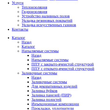
Услуги
Теплоизоляция
Гидроизоляция
Устройство наливных полов
Укладка резиновых покрытий
Укладка искусственных газонов
Контакты
Каталог
Назад
Каталог
Напыляемые системы
Назад
Напыляемые системы
ППУ с закрыто-ячеистой структурой
ППУ с открыто-ячеистой структурой
Заливочные системы
Назад
Заливочные системы
Для декоративных изделий
Заливка буйков
Заливка панелей (ПИР)
Заливка полостей
Инъекционные композиции
Прокладки, уплотнители