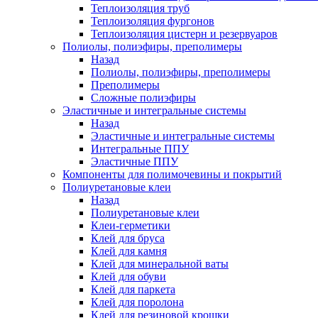
Теплоизоляция труб
Теплоизоляция фургонов
Теплоизоляция цистерн и резервуаров
Полиолы, полиэфиры, преполимеры
Назад
Полиолы, полиэфиры, преполимеры
Преполимеры
Сложные полиэфиры
Эластичные и интегральные системы
Назад
Эластичные и интегральные системы
Интегральные ППУ
Эластичные ППУ
Компоненты для полимочевины и покрытий
Полиуретановые клеи
Назад
Полиуретановые клеи
Клеи-герметики
Клей для бруса
Клей для камня
Клей для минеральной ваты
Клей для обуви
Клей для паркета
Клей для поролона
Клей для резиновой крошки