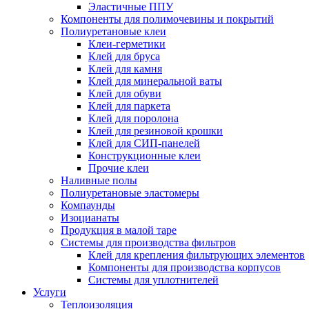
Эластичные ППУ
Компоненты для полимочевины и покрытий
Полиуретановые клеи
Клеи-герметики
Клей для бруса
Клей для камня
Клей для минеральной ваты
Клей для обуви
Клей для паркета
Клей для поролона
Клей для резиновой крошки
Клей для СИП-панелей
Конструкционные клеи
Прочие клеи
Наливные полы
Полиуретановые эластомеры
Компаунды
Изоцианаты
Продукция в малой таре
Системы для производства фильтров
Клей для крепления фильтрующих элементов
Компоненты для производства корпусов
Системы для уплотнителей
Услуги
Теплоизоляция