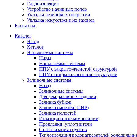
Гидроизоляция
Устройство наливных полов
Укладка резиновых покрытий
Укладка искусственных газонов
Контакты
Каталог
Назад
Каталог
Напыляемые системы
Назад
Напыляемые системы
ППУ с закрыто-ячеистой структурой
ППУ с открыто-ячеистой структурой
Заливочные системы
Назад
Заливочные системы
Для декоративных изделий
Заливка буйков
Заливка панелей (ПИР)
Заливка полостей
Инъекционные композиции
Прокладки, уплотнители
Стабилизация грунтов
Теплоизоляция водонагревателей холодильни