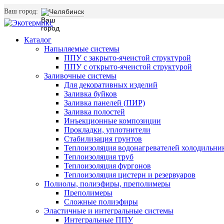
Ваш город:
Челябинск
Каталог
Напыляемые системы
ППУ с закрыто-ячеистой структурой
ППУ с открыто-ячеистой структурой
Заливочные системы
Для декоративных изделий
Заливка буйков
Заливка панелей (ПИР)
Заливка полостей
Инъекционные композиции
Прокладки, уплотнители
Стабилизация грунтов
Теплоизоляция водонагревателей холодильни
Теплоизоляция труб
Теплоизоляция фургонов
Теплоизоляция цистерн и резервуаров
Полиолы, полиэфиры, преполимеры
Преполимеры
Сложные полиэфиры
Эластичные и интегральные системы
Интегральные ППУ