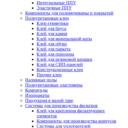
Интегральные ППУ
Эластичные ППУ
Компоненты для полимочевины и покрытий
Полиуретановые клеи
Клеи-герметики
Клей для бруса
Клей для камня
Клей для минеральной ваты
Клей для обуви
Клей для паркета
Клей для поролона
Клей для резиновой крошки
Клей для СИП-панелей
Конструкционные клеи
Прочие клеи
Наливные полы
Полиуретановые эластомеры
Компаунды
Изоцианаты
Продукция в малой таре
Системы для производства фильтров
Клей для крепления фильтрующих
элементов
Компоненты для производства корпусов
Системы для уплотнителей