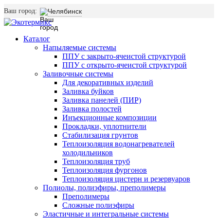
Ваш город:
Челябинск
Каталог
Напыляемые системы
ППУ с закрыто-ячеистой структурой
ППУ с открыто-ячеистой структурой
Заливочные системы
Для декоративных изделий
Заливка буйков
Заливка панелей (ПИР)
Заливка полостей
Инъекционные композиции
Прокладки, уплотнители
Стабилизация грунтов
Теплоизоляция водонагревателей
холодильников
Теплоизоляция труб
Теплоизоляция фургонов
Теплоизоляция цистерн и резервуаров
Полиолы, полиэфиры, преполимеры
Преполимеры
Сложные полиэфиры
Эластичные и интегральные системы