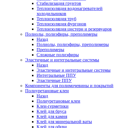
Стабилизация грунтов
Теплоизоляция водонагревателей
холодильников
Теплоизоляция труб
Теплоизоляция фургонов
Теплоизоляция цистерн и резервуаров
Полиолы, полиэфиры, преполимеры
Назад
Полиолы, полиэфиры, преполимеры
Преполимеры
Сложные полиэфиры
Эластичные и интегральные системы
Назад
Эластичные и интегральные системы
Интегральные ППУ
Эластичные ППУ
Компоненты для полимочевины и покрытий
Полиуретановые клеи
Назад
Полиуретановые клеи
Клеи-герметики
Клей для бруса
Клей для камня
Клей для минеральной ваты
Клей для обуви