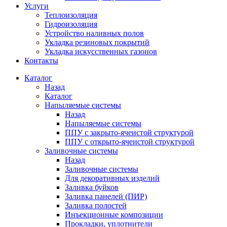
Услуги
Теплоизоляция
Гидроизоляция
Устройство наливных полов
Укладка резиновых покрытий
Укладка искусственных газонов
Контакты
Каталог
Назад
Каталог
Напыляемые системы
Назад
Напыляемые системы
ППУ с закрыто-ячеистой структурой
ППУ с открыто-ячеистой структурой
Заливочные системы
Назад
Заливочные системы
Для декоративных изделий
Заливка буйков
Заливка панелей (ПИР)
Заливка полостей
Инъекционные композиции
Прокладки, уплотнители