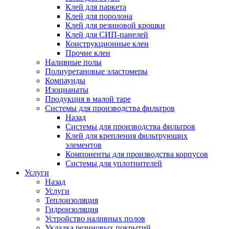
Клей для паркета
Клей для поролона
Клей для резиновой крошки
Клей для СИП-панелей
Конструкционные клеи
Прочие клеи
Наливные полы
Полиуретановые эластомеры
Компаунды
Изоцианаты
Продукция в малой таре
Системы для производства фильтров
Назад
Системы для производства фильтров
Клей для крепления фильтрующих
элементов
Компоненты для производства корпусов
Системы для уплотнителей
Услуги
Назад
Услуги
Теплоизоляция
Гидроизоляция
Устройство наливных полов
Укладка резиновых покрытий