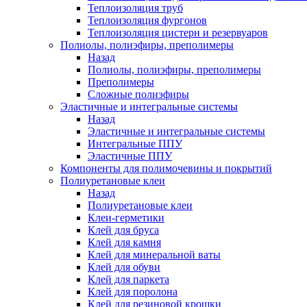
Теплоизоляция труб
Теплоизоляция фургонов
Теплоизоляция цистерн и резервуаров
Полиолы, полиэфиры, преполимеры
Назад
Полиолы, полиэфиры, преполимеры
Преполимеры
Сложные полиэфиры
Эластичные и интегральные системы
Назад
Эластичные и интегральные системы
Интегральные ППУ
Эластичные ППУ
Компоненты для полимочевины и покрытий
Полиуретановые клеи
Назад
Полиуретановые клеи
Клеи-герметики
Клей для бруса
Клей для камня
Клей для минеральной ваты
Клей для обуви
Клей для паркета
Клей для поролона
Клей для резиновой крошки