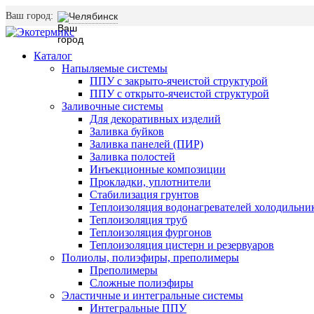
Ваш город:
Челябинск
Каталог
Напыляемые системы
ППУ с закрыто-ячеистой структурой
ППУ с открыто-ячеистой структурой
Заливочные системы
Для декоративных изделий
Заливка буйков
Заливка панелей (ПИР)
Заливка полостей
Инъекционные композиции
Прокладки, уплотнители
Стабилизация грунтов
Теплоизоляция водонагревателей холодильни
Теплоизоляция труб
Теплоизоляция фургонов
Теплоизоляция цистерн и резервуаров
Полиолы, полиэфиры, преполимеры
Преполимеры
Сложные полиэфиры
Эластичные и интегральные системы
Интегральные ППУ