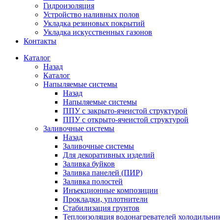
Гидроизоляция
Устройство наливных полов
Укладка резиновых покрытий
Укладка искусственных газонов
Контакты
Каталог
Назад
Каталог
Напыляемые системы
Назад
Напыляемые системы
ППУ с закрыто-ячеистой структурой
ППУ с открыто-ячеистой структурой
Заливочные системы
Назад
Заливочные системы
Для декоративных изделий
Заливка буйков
Заливка панелей (ПИР)
Заливка полостей
Инъекционные композиции
Прокладки, уплотнители
Стабилизация грунтов
Теплоизоляция водонагревателей холодильни