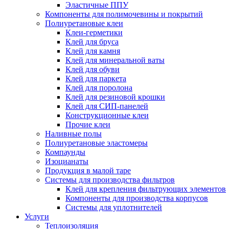
Эластичные ППУ
Компоненты для полимочевины и покрытий
Полиуретановые клеи
Клеи-герметики
Клей для бруса
Клей для камня
Клей для минеральной ваты
Клей для обуви
Клей для паркета
Клей для поролона
Клей для резиновой крошки
Клей для СИП-панелей
Конструкционные клеи
Прочие клеи
Наливные полы
Полиуретановые эластомеры
Компаунды
Изоцианаты
Продукция в малой таре
Системы для производства фильтров
Клей для крепления фильтрующих элементов
Компоненты для производства корпусов
Системы для уплотнителей
Услуги
Теплоизоляция