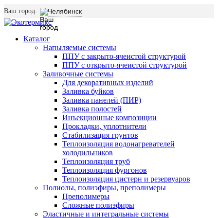
Ваш город:
Челябинск
Каталог
Напыляемые системы
ППУ с закрыто-ячеистой структурой
ППУ с открыто-ячеистой структурой
Заливочные системы
Для декоративных изделий
Заливка буйков
Заливка панелей (ПИР)
Заливка полостей
Инъекционные композиции
Прокладки, уплотнители
Стабилизация грунтов
Теплоизоляция водонагревателей
холодильников
Теплоизоляция труб
Теплоизоляция фургонов
Теплоизоляция цистерн и резервуаров
Полиолы, полиэфиры, преполимеры
Преполимеры
Сложные полиэфиры
Эластичные и интегральные системы