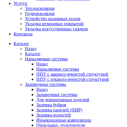
Услуги
Теплоизоляция
Гидроизоляция
Устройство наливных полов
Укладка резиновых покрытий
Укладка искусственных газонов
Контакты
Каталог
Назад
Каталог
Напыляемые системы
Назад
Напыляемые системы
ППУ с закрыто-ячеистой структурой
ППУ с открыто-ячеистой структурой
Заливочные системы
Назад
Заливочные системы
Для декоративных изделий
Заливка буйков
Заливка панелей (ПИР)
Заливка полостей
Инъекционные композиции
Прокладки, уплотнители