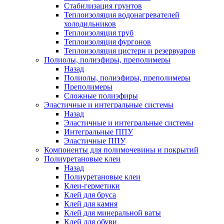
Стабилизация грунтов
Теплоизоляция водонагревателей
холодильников
Теплоизоляция труб
Теплоизоляция фургонов
Теплоизоляция цистерн и резервуаров
Полиолы, полиэфиры, преполимеры
Назад
Полиолы, полиэфиры, преполимеры
Преполимеры
Сложные полиэфиры
Эластичные и интегральные системы
Назад
Эластичные и интегральные системы
Интегральные ППУ
Эластичные ППУ
Компоненты для полимочевины и покрытий
Полиуретановые клеи
Назад
Полиуретановые клеи
Клеи-герметики
Клей для бруса
Клей для камня
Клей для минеральной ваты
Клей для обуви