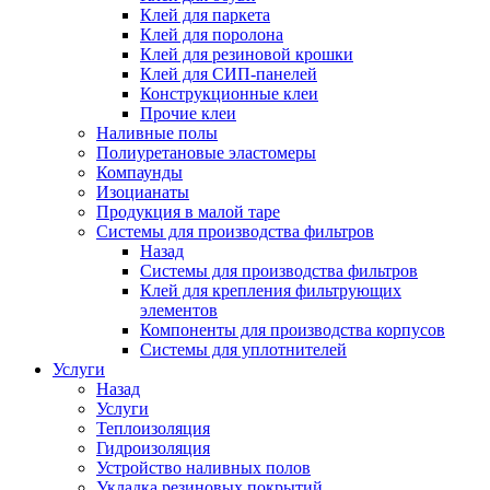
Клей для паркета
Клей для поролона
Клей для резиновой крошки
Клей для СИП-панелей
Конструкционные клеи
Прочие клеи
Наливные полы
Полиуретановые эластомеры
Компаунды
Изоцианаты
Продукция в малой таре
Системы для производства фильтров
Назад
Системы для производства фильтров
Клей для крепления фильтрующих
элементов
Компоненты для производства корпусов
Системы для уплотнителей
Услуги
Назад
Услуги
Теплоизоляция
Гидроизоляция
Устройство наливных полов
Укладка резиновых покрытий