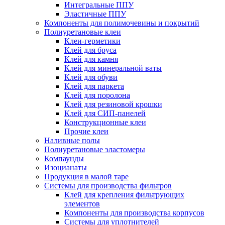
Интегральные ППУ
Эластичные ППУ
Компоненты для полимочевины и покрытий
Полиуретановые клеи
Клеи-герметики
Клей для бруса
Клей для камня
Клей для минеральной ваты
Клей для обуви
Клей для паркета
Клей для поролона
Клей для резиновой крошки
Клей для СИП-панелей
Конструкционные клеи
Прочие клеи
Наливные полы
Полиуретановые эластомеры
Компаунды
Изоцианаты
Продукция в малой таре
Системы для производства фильтров
Клей для крепления фильтрующих
элементов
Компоненты для производства корпусов
Системы для уплотнителей