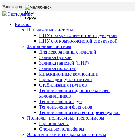
Ваш город:
Челябинск
Каталог
Напыляемые системы
ППУ с закрыто-ячеистой структурой
ППУ с открыто-ячеистой структурой
Заливочные системы
Для декоративных изделий
Заливка буйков
Заливка панелей (ПИР)
Заливка полостей
Инъекционные композиции
Прокладки, уплотнители
Стабилизация грунтов
Теплоизоляция водонагревателей
холодильников
Теплоизоляция труб
Теплоизоляция фургонов
Теплоизоляция цистерн и резервуаров
Полиолы, полиэфиры, преполимеры
Преполимеры
Сложные полиэфиры
Эластичные и интегральные системы