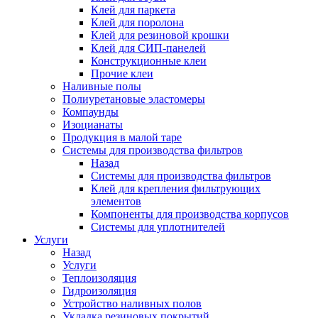
Клей для паркета
Клей для поролона
Клей для резиновой крошки
Клей для СИП-панелей
Конструкционные клеи
Прочие клеи
Наливные полы
Полиуретановые эластомеры
Компаунды
Изоцианаты
Продукция в малой таре
Системы для производства фильтров
Назад
Системы для производства фильтров
Клей для крепления фильтрующих
элементов
Компоненты для производства корпусов
Системы для уплотнителей
Услуги
Назад
Услуги
Теплоизоляция
Гидроизоляция
Устройство наливных полов
Укладка резиновых покрытий