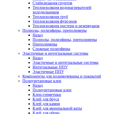
Стабилизация грунтов
Теплоизоляция водонагревателей
холодильников
Теплоизоляция труб
Теплоизоляция фургонов
Теплоизоляция цистерн и резервуаров
Полиолы, полиэфиры, преполимеры
Назад
Полиолы, полиэфиры, преполимеры
Преполимеры
Сложные полиэфиры
Эластичные и интегральные системы
Назад
Эластичные и интегральные системы
Интегральные ППУ
Эластичные ППУ
Компоненты для полимочевины и покрытий
Полиуретановые клеи
Назад
Полиуретановые клеи
Клеи-герметики
Клей для бруса
Клей для камня
Клей для минеральной ваты
Клей для обуви