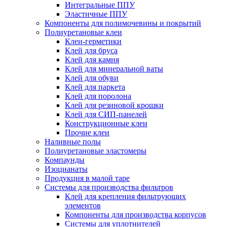
Интегральные ППУ
Эластичные ППУ
Компоненты для полимочевины и покрытий
Полиуретановые клеи
Клеи-герметики
Клей для бруса
Клей для камня
Клей для минеральной ваты
Клей для обуви
Клей для паркета
Клей для поролона
Клей для резиновой крошки
Клей для СИП-панелей
Конструкционные клеи
Прочие клеи
Наливные полы
Полиуретановые эластомеры
Компаунды
Изоцианаты
Продукция в малой таре
Системы для производства фильтров
Клей для крепления фильтрующих
элементов
Компоненты для производства корпусов
Системы для уплотнителей