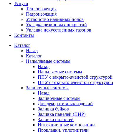
Услуги
Теплоизоляция
Гидроизоляция
Устройство наливных полов
Укладка резиновых покрытий
Укладка искусственных газонов
Контакты
Каталог
Назад
Каталог
Напыляемые системы
Назад
Напыляемые системы
ППУ с закрыто-ячеистой структурой
ППУ с открыто-ячеистой структурой
Заливочные системы
Назад
Заливочные системы
Для декоративных изделий
Заливка буйков
Заливка панелей (ПИР)
Заливка полостей
Инъекционные композиции
Прокладки, уплотнители