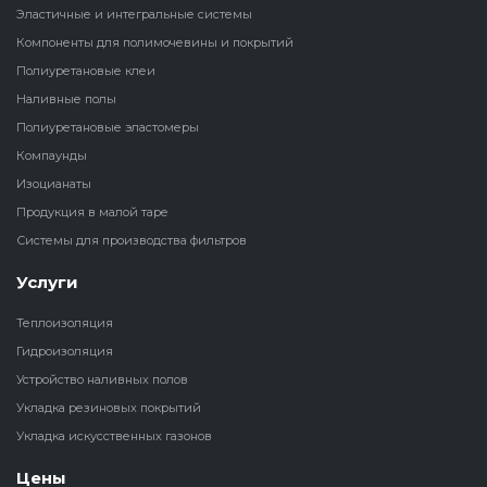
Эластичные и интегральные системы
Наливные полы
Компоненты для полимочевины и покрытий
Теплоизоляц
Клей для рез
водонагрева
крошки
Полиуретановые клеи
Полиуретановые
холодильник
Наливные полы
эластомеры
Клей для СИ
Полиуретановые эластомеры
Теплоизоляци
Компаунды
Компаунды
Конструкцио
Изоцианаты
Теплоизоляц
Продукция в малой таре
Изоцианаты
Прочие клеи
Системы для производства фильтров
Теплоизоляци
Продукция в малой таре
резервуаров
Услуги
Теплоизоляция
Системы для
Гидроизоляция
производства фильтров
Устройство наливных полов
Укладка резиновых покрытий
Укладка искусственных газонов
Цены