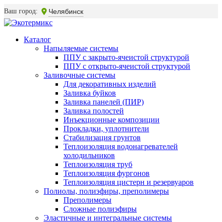
Ваш город:
Челябинск
Каталог
Напыляемые системы
ППУ с закрыто-ячеистой структурой
ППУ с открыто-ячеистой структурой
Заливочные системы
Для декоративных изделий
Заливка буйков
Заливка панелей (ПИР)
Заливка полостей
Инъекционные композиции
Прокладки, уплотнители
Стабилизация грунтов
Теплоизоляция водонагревателей
холодильников
Теплоизоляция труб
Теплоизоляция фургонов
Теплоизоляция цистерн и резервуаров
Полиолы, полиэфиры, преполимеры
Преполимеры
Сложные полиэфиры
Эластичные и интегральные системы