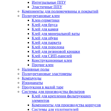
Интегральные ППУ
Эластичные ППУ
Компоненты для полимочевины и покрытий
Полиуретановые клеи
Клеи-герметики
Клей для бруса
Клей для камня
Клей для минеральной ваты
Клей для обуви
Клей для паркета
Клей для поролона
Клей для резиновой крошки
Клей для СИП-панелей
Конструкционные клеи
Прочие клеи
Наливные полы
Полиуретановые эластомеры
Компаунды
Изоцианаты
Продукция в малой таре
Системы для производства фильтров
Клей для крепления фильтрующих
элементов
Компоненты для производства корпусов
Системы для уплотнителей