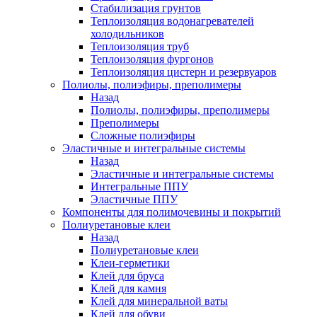
Стабилизация грунтов
Теплоизоляция водонагревателей
холодильников
Теплоизоляция труб
Теплоизоляция фургонов
Теплоизоляция цистерн и резервуаров
Полиолы, полиэфиры, преполимеры
Назад
Полиолы, полиэфиры, преполимеры
Преполимеры
Сложные полиэфиры
Эластичные и интегральные системы
Назад
Эластичные и интегральные системы
Интегральные ППУ
Эластичные ППУ
Компоненты для полимочевины и покрытий
Полиуретановые клеи
Назад
Полиуретановые клеи
Клеи-герметики
Клей для бруса
Клей для камня
Клей для минеральной ваты
Клей для обуви