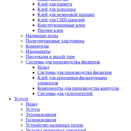
Клей для паркета
Клей для поролона
Клей для резиновой крошки
Клей для СИП-панелей
Конструкционные клеи
Прочие клеи
Наливные полы
Полиуретановые эластомеры
Компаунды
Изоцианаты
Продукция в малой таре
Системы для производства фильтров
Назад
Системы для производства фильтров
Клей для крепления фильтрующих
элементов
Компоненты для производства корпусов
Системы для уплотнителей
Услуги
Назад
Услуги
Теплоизоляция
Гидроизоляция
Устройство наливных полов
Укладка резиновых покрытий