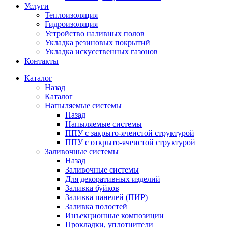
Услуги
Теплоизоляция
Гидроизоляция
Устройство наливных полов
Укладка резиновых покрытий
Укладка искусственных газонов
Контакты
Каталог
Назад
Каталог
Напыляемые системы
Назад
Напыляемые системы
ППУ с закрыто-ячеистой структурой
ППУ с открыто-ячеистой структурой
Заливочные системы
Назад
Заливочные системы
Для декоративных изделий
Заливка буйков
Заливка панелей (ПИР)
Заливка полостей
Инъекционные композиции
Прокладки, уплотнители