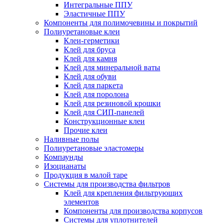
Интегральные ППУ
Эластичные ППУ
Компоненты для полимочевины и покрытий
Полиуретановые клеи
Клеи-герметики
Клей для бруса
Клей для камня
Клей для минеральной ваты
Клей для обуви
Клей для паркета
Клей для поролона
Клей для резиновой крошки
Клей для СИП-панелей
Конструкционные клеи
Прочие клеи
Наливные полы
Полиуретановые эластомеры
Компаунды
Изоцианаты
Продукция в малой таре
Системы для производства фильтров
Клей для крепления фильтрующих
элементов
Компоненты для производства корпусов
Системы для уплотнителей