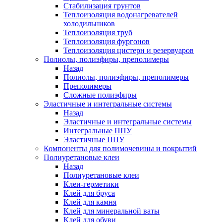
Стабилизация грунтов
Теплоизоляция водонагревателей
холодильников
Теплоизоляция труб
Теплоизоляция фургонов
Теплоизоляция цистерн и резервуаров
Полиолы, полиэфиры, преполимеры
Назад
Полиолы, полиэфиры, преполимеры
Преполимеры
Сложные полиэфиры
Эластичные и интегральные системы
Назад
Эластичные и интегральные системы
Интегральные ППУ
Эластичные ППУ
Компоненты для полимочевины и покрытий
Полиуретановые клеи
Назад
Полиуретановые клеи
Клеи-герметики
Клей для бруса
Клей для камня
Клей для минеральной ваты
Клей для обуви