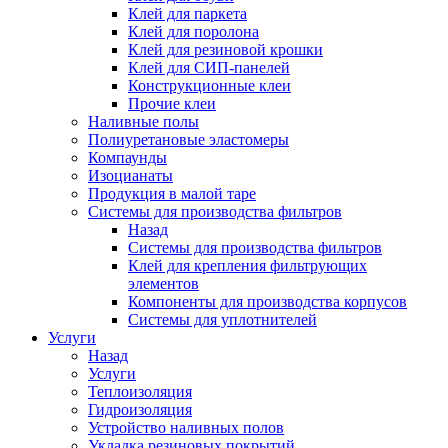
Клей для паркета
Клей для поролона
Клей для резиновой крошки
Клей для СИП-панелей
Конструкционные клеи
Прочие клеи
Наливные полы
Полиуретановые эластомеры
Компаунды
Изоцианаты
Продукция в малой таре
Системы для производства фильтров
Назад
Системы для производства фильтров
Клей для крепления фильтрующих
элементов
Компоненты для производства корпусов
Системы для уплотнителей
Услуги
Назад
Услуги
Теплоизоляция
Гидроизоляция
Устройство наливных полов
Укладка резиновых покрытий