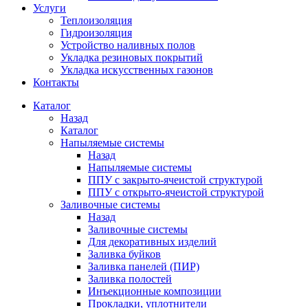
Услуги
Теплоизоляция
Гидроизоляция
Устройство наливных полов
Укладка резиновых покрытий
Укладка искусственных газонов
Контакты
Каталог
Назад
Каталог
Напыляемые системы
Назад
Напыляемые системы
ППУ с закрыто-ячеистой структурой
ППУ с открыто-ячеистой структурой
Заливочные системы
Назад
Заливочные системы
Для декоративных изделий
Заливка буйков
Заливка панелей (ПИР)
Заливка полостей
Инъекционные композиции
Прокладки, уплотнители