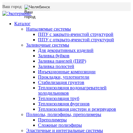
Ваш город:
Челябинск
Каталог
Напыляемые системы
ППУ с закрыто-ячеистой структурой
ППУ с открыто-ячеистой структурой
Заливочные системы
Для декоративных изделий
Заливка буйков
Заливка панелей (ПИР)
Заливка полостей
Инъекционные композиции
Прокладки, уплотнители
Стабилизация грунтов
Теплоизоляция водонагревателей
холодильников
Теплоизоляция труб
Теплоизоляция фургонов
Теплоизоляция цистерн и резервуаров
Полиолы, полиэфиры, преполимеры
Преполимеры
Сложные полиэфиры
Эластичные и интегральные системы