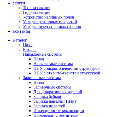
Услуги
Теплоизоляция
Гидроизоляция
Устройство наливных полов
Укладка резиновых покрытий
Укладка искусственных газонов
Контакты
Каталог
Назад
Каталог
Напыляемые системы
Назад
Напыляемые системы
ППУ с закрыто-ячеистой структурой
ППУ с открыто-ячеистой структурой
Заливочные системы
Назад
Заливочные системы
Для декоративных изделий
Заливка буйков
Заливка панелей (ПИР)
Заливка полостей
Инъекционные композиции
Прокладки, уплотнители