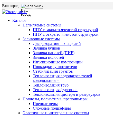
Ваш город:
Челябинск
Каталог
Напыляемые системы
ППУ с закрыто-ячеистой структурой
ППУ с открыто-ячеистой структурой
Заливочные системы
Для декоративных изделий
Заливка буйков
Заливка панелей (ПИР)
Заливка полостей
Инъекционные композиции
Прокладки, уплотнители
Стабилизация грунтов
Теплоизоляция водонагревателей
холодильников
Теплоизоляция труб
Теплоизоляция фургонов
Теплоизоляция цистерн и резервуаров
Полиолы, полиэфиры, преполимеры
Преполимеры
Сложные полиэфиры
Эластичные и интегральные системы