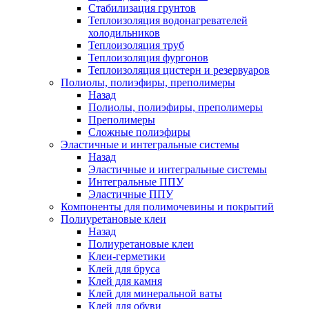
Стабилизация грунтов
Теплоизоляция водонагревателей
холодильников
Теплоизоляция труб
Теплоизоляция фургонов
Теплоизоляция цистерн и резервуаров
Полиолы, полиэфиры, преполимеры
Назад
Полиолы, полиэфиры, преполимеры
Преполимеры
Сложные полиэфиры
Эластичные и интегральные системы
Назад
Эластичные и интегральные системы
Интегральные ППУ
Эластичные ППУ
Компоненты для полимочевины и покрытий
Полиуретановые клеи
Назад
Полиуретановые клеи
Клеи-герметики
Клей для бруса
Клей для камня
Клей для минеральной ваты
Клей для обуви