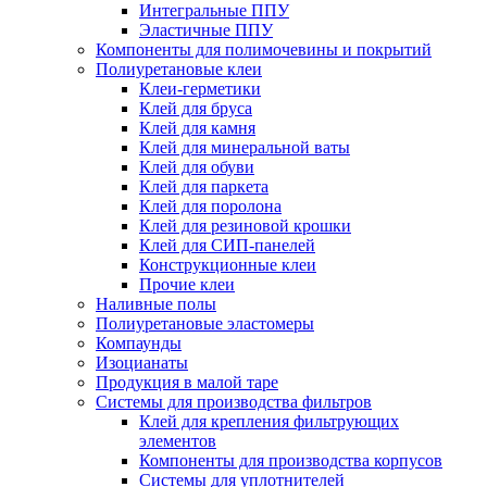
Интегральные ППУ
Эластичные ППУ
Компоненты для полимочевины и покрытий
Полиуретановые клеи
Клеи-герметики
Клей для бруса
Клей для камня
Клей для минеральной ваты
Клей для обуви
Клей для паркета
Клей для поролона
Клей для резиновой крошки
Клей для СИП-панелей
Конструкционные клеи
Прочие клеи
Наливные полы
Полиуретановые эластомеры
Компаунды
Изоцианаты
Продукция в малой таре
Системы для производства фильтров
Клей для крепления фильтрующих
элементов
Компоненты для производства корпусов
Системы для уплотнителей