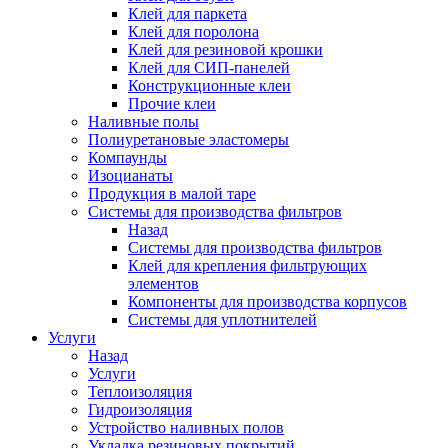
Клей для паркета
Клей для поролона
Клей для резиновой крошки
Клей для СИП-панелей
Конструкционные клеи
Прочие клеи
Наливные полы
Полиуретановые эластомеры
Компаунды
Изоцианаты
Продукция в малой таре
Системы для производства фильтров
Назад
Системы для производства фильтров
Клей для крепления фильтрующих
элементов
Компоненты для производства корпусов
Системы для уплотнителей
Услуги
Назад
Услуги
Теплоизоляция
Гидроизоляция
Устройство наливных полов
Укладка резиновых покрытий