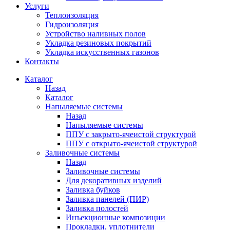
Услуги
Теплоизоляция
Гидроизоляция
Устройство наливных полов
Укладка резиновых покрытий
Укладка искусственных газонов
Контакты
Каталог
Назад
Каталог
Напыляемые системы
Назад
Напыляемые системы
ППУ с закрыто-ячеистой структурой
ППУ с открыто-ячеистой структурой
Заливочные системы
Назад
Заливочные системы
Для декоративных изделий
Заливка буйков
Заливка панелей (ПИР)
Заливка полостей
Инъекционные композиции
Прокладки, уплотнители