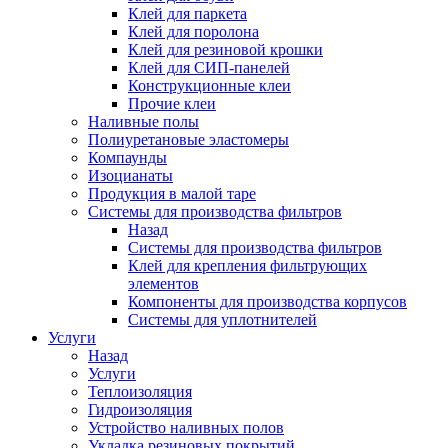
Клей для паркета
Клей для поролона
Клей для резиновой крошки
Клей для СИП-панелей
Конструкционные клеи
Прочие клеи
Наливные полы
Полиуретановые эластомеры
Компаунды
Изоцианаты
Продукция в малой таре
Системы для производства фильтров
Назад
Системы для производства фильтров
Клей для крепления фильтрующих
элементов
Компоненты для производства корпусов
Системы для уплотнителей
Услуги
Назад
Услуги
Теплоизоляция
Гидроизоляция
Устройство наливных полов
Укладка резиновых покрытий