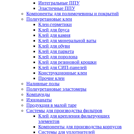
Интегральные ППУ
Эластичные ППУ
Компоненты для полимочевины и покрытий
Полиуретановые клеи
Клеи-герметики
Клей для бруса
Клей для камня
Клей для минеральной ваты
Клей для обуви
Клей для паркета
Клей для поролона
Клей для резиновой крошки
Клей для СИП-панелей
Конструкционные клеи
Прочие клеи
Наливные полы
Полиуретановые эластомеры
Компаунды
Изоцианаты
Продукция в малой таре
Системы для производства фильтров
Клей для крепления фильтрующих
элементов
Компоненты для производства корпусов
Системы для уплотнителей