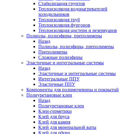
Стабилизация грунтов
Теплоизоляция водонагревателей
холодильников
Теплоизоляция труб
Теплоизоляция фургонов
Теплоизоляция цистерн и резервуаров
Полиолы, полиэфиры, преполимеры
Назад
Полиолы, полиэфиры, преполимеры
Преполимеры
Сложные полиэфиры
Эластичные и интегральные системы
Назад
Эластичные и интегральные системы
Интегральные ППУ
Эластичные ППУ
Компоненты для полимочевины и покрытий
Полиуретановые клеи
Назад
Полиуретановые клеи
Клеи-герметики
Клей для бруса
Клей для камня
Клей для минеральной ваты
Клей для обуви