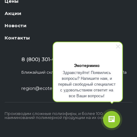
Цены
Акции
Новости
Контакты
8 (800) 301-63-06
Экотермикс
Здравствуйте! Появились
Ближайший склад: г. Екатеринбург, ул. Шефская, 1а
вопросы? Напишите нам, и
первый свободный специалист
region@ecotermix.ru
с удовольствием ответит на
все Ваши вопросы!
Производим сложные полиэфиры, и более 100
наиминований полимерной продукции на их основе