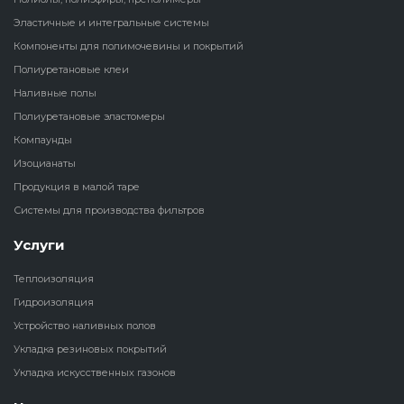
Эластичные и интегральные системы
Наливные полы
Теплоизоляц
Клей для рез
Компоненты для полимочевины и покрытий
водонагрева
крошки
Полиуретановые клеи
Полиуретановые
холодильник
Наливные полы
эластомеры
Клей для СИ
Полиуретановые эластомеры
Теплоизоляци
Компаунды
Компаунды
Конструкцио
Изоцианаты
Теплоизоляц
Изоцианаты
Продукция в малой таре
Прочие клеи
Системы для производства фильтров
Теплоизоляци
Продукция в малой таре
резервуаров
Услуги
Системы для
Теплоизоляция
производства фильтров
Гидроизоляция
Устройство наливных полов
Укладка резиновых покрытий
Укладка искусственных газонов