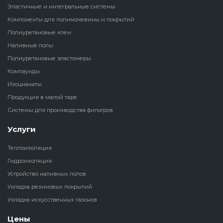
Эластичные и интегральные системы
Наливные полы
Компоненты для полимочевины и покрытий
Теплоизоляц
Клей для рез
водонагрева
крошки
Полиуретановые клеи
Полиуретановые
холодильник
Наливные полы
эластомеры
Клей для СИ
Полиуретановые эластомеры
Теплоизоляци
Компаунды
Компаунды
Конструкцио
Изоцианаты
Теплоизоляц
Продукция в малой таре
Изоцианаты
Прочие клеи
Системы для производства фильтров
Теплоизоляци
Продукция в малой таре
резервуаров
Услуги
Теплоизоляция
Системы для
Гидроизоляция
производства фильтров
Устройство наливных полов
Укладка резиновых покрытий
Укладка искусственных газонов
Цены