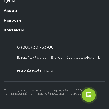
Цены
Акции
Новости
Контакты
8 (800) 301-63-06
Экотермикс
Здравствуйте! Появились
Ближайший склад: г. Екатеринбург, ул. Шефская, 1а
вопросы? Напишите нам, и
первый свободный специалист
region@ecotermix.ru
с удовольствием ответит на
все Ваши вопросы!
Производим сложные полиэфиры, и более 100
наиминований полимерной продукции на их основе