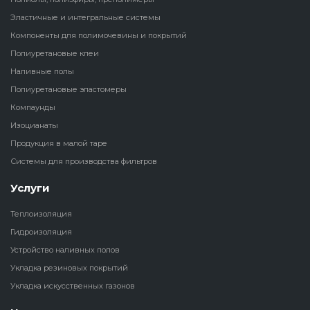
Эластичные и интегральные системы
Наливные полы
Теплоизоляц
Клей для рез
Компоненты для полимочевины и покрытий
водонагрева
крошки
Полиуретановые клеи
Полиуретановые
холодильник
Наливные полы
эластомеры
Клей для СИ
Полиуретановые эластомеры
Теплоизоляци
Компаунды
Компаунды
Конструкцио
Изоцианаты
Теплоизоляц
Изоцианаты
Продукция в малой таре
Прочие клеи
Системы для производства фильтров
Теплоизоляци
Продукция в малой таре
резервуаров
Услуги
Системы для
Теплоизоляция
производства фильтров
Гидроизоляция
Устройство наливных полов
Укладка резиновых покрытий
Укладка искусственных газонов