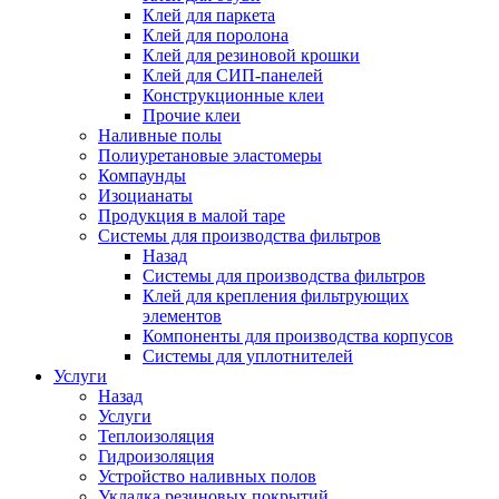
Клей для паркета
Клей для поролона
Клей для резиновой крошки
Клей для СИП-панелей
Конструкционные клеи
Прочие клеи
Наливные полы
Полиуретановые эластомеры
Компаунды
Изоцианаты
Продукция в малой таре
Системы для производства фильтров
Назад
Системы для производства фильтров
Клей для крепления фильтрующих
элементов
Компоненты для производства корпусов
Системы для уплотнителей
Услуги
Назад
Услуги
Теплоизоляция
Гидроизоляция
Устройство наливных полов
Укладка резиновых покрытий