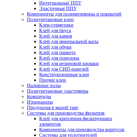
Интегральные ППУ
Эластичные ППУ
Компоненты для полимочевины и покрытий
Полиуретановые клеи
Клеи-герметики
Клей для бруса
Клей для камня
Клей для минеральной ваты
Клей для обуви
Клей для паркета
Клей для поролона
Клей для резиновой крошки
Клей для СИП-панелей
Конструкционные клеи
Прочие клеи
Наливные полы
Полиуретановые эластомеры
Компаунды
Изоцианаты
Продукция в малой таре
Системы для производства фильтров
Клей для крепления фильтрующих
элементов
Компоненты для производства корпусов
Системы для уплотнителей