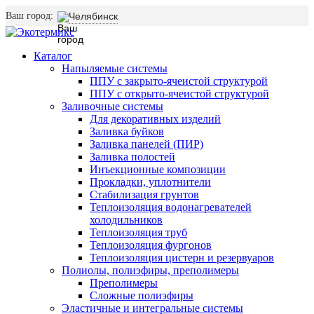
Ваш город:
Челябинск
Каталог
Напыляемые системы
ППУ с закрыто-ячеистой структурой
ППУ с открыто-ячеистой структурой
Заливочные системы
Для декоративных изделий
Заливка буйков
Заливка панелей (ПИР)
Заливка полостей
Инъекционные композиции
Прокладки, уплотнители
Стабилизация грунтов
Теплоизоляция водонагревателей
холодильников
Теплоизоляция труб
Теплоизоляция фургонов
Теплоизоляция цистерн и резервуаров
Полиолы, полиэфиры, преполимеры
Преполимеры
Сложные полиэфиры
Эластичные и интегральные системы