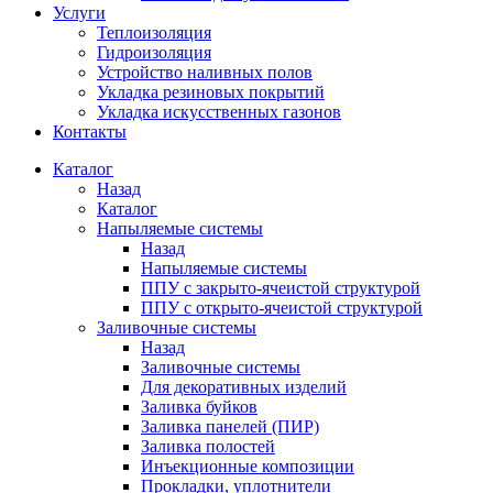
Услуги
Теплоизоляция
Гидроизоляция
Устройство наливных полов
Укладка резиновых покрытий
Укладка искусственных газонов
Контакты
Каталог
Назад
Каталог
Напыляемые системы
Назад
Напыляемые системы
ППУ с закрыто-ячеистой структурой
ППУ с открыто-ячеистой структурой
Заливочные системы
Назад
Заливочные системы
Для декоративных изделий
Заливка буйков
Заливка панелей (ПИР)
Заливка полостей
Инъекционные композиции
Прокладки, уплотнители