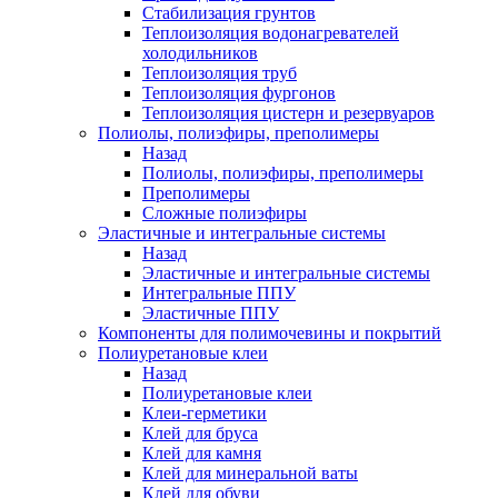
Стабилизация грунтов
Теплоизоляция водонагревателей
холодильников
Теплоизоляция труб
Теплоизоляция фургонов
Теплоизоляция цистерн и резервуаров
Полиолы, полиэфиры, преполимеры
Назад
Полиолы, полиэфиры, преполимеры
Преполимеры
Сложные полиэфиры
Эластичные и интегральные системы
Назад
Эластичные и интегральные системы
Интегральные ППУ
Эластичные ППУ
Компоненты для полимочевины и покрытий
Полиуретановые клеи
Назад
Полиуретановые клеи
Клеи-герметики
Клей для бруса
Клей для камня
Клей для минеральной ваты
Клей для обуви