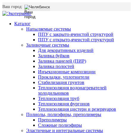
Ваш город:
Челябинск
Каталог
Напыляемые системы
ППУ с закрыто-ячеистой структурой
ППУ с открыто-ячеистой структурой
Заливочные системы
Для декоративных изделий
Заливка буйков
Заливка панелей (ПИР)
Заливка полостей
Инъекционные композиции
Прокладки, уплотнители
Стабилизация грунтов
Теплоизоляция водонагревателей
холодильников
Теплоизоляция труб
Теплоизоляция фургонов
Теплоизоляция цистерн и резервуаров
Полиолы, полиэфиры, преполимеры
Преполимеры
Сложные полиэфиры
Эластичные и интегральные системы