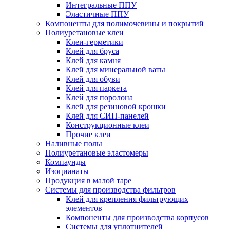
Интегральные ППУ
Эластичные ППУ
Компоненты для полимочевины и покрытий
Полиуретановые клеи
Клеи-герметики
Клей для бруса
Клей для камня
Клей для минеральной ваты
Клей для обуви
Клей для паркета
Клей для поролона
Клей для резиновой крошки
Клей для СИП-панелей
Конструкционные клеи
Прочие клеи
Наливные полы
Полиуретановые эластомеры
Компаунды
Изоцианаты
Продукция в малой таре
Системы для производства фильтров
Клей для крепления фильтрующих
элементов
Компоненты для производства корпусов
Системы для уплотнителей