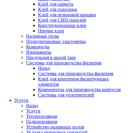
Клей для паркета
Клей для поролона
Клей для резиновой крошки
Клей для СИП-панелей
Конструкционные клеи
Прочие клеи
Наливные полы
Полиуретановые эластомеры
Компаунды
Изоцианаты
Продукция в малой таре
Системы для производства фильтров
Назад
Системы для производства фильтров
Клей для крепления фильтрующих
элементов
Компоненты для производства корпусов
Системы для уплотнителей
Услуги
Назад
Услуги
Теплоизоляция
Гидроизоляция
Устройство наливных полов
Укладка резиновых покрытий