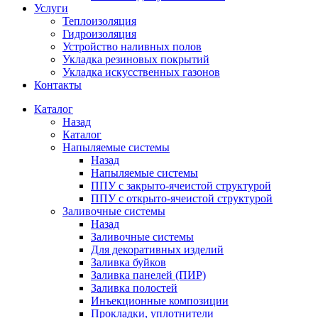
Услуги
Теплоизоляция
Гидроизоляция
Устройство наливных полов
Укладка резиновых покрытий
Укладка искусственных газонов
Контакты
Каталог
Назад
Каталог
Напыляемые системы
Назад
Напыляемые системы
ППУ с закрыто-ячеистой структурой
ППУ с открыто-ячеистой структурой
Заливочные системы
Назад
Заливочные системы
Для декоративных изделий
Заливка буйков
Заливка панелей (ПИР)
Заливка полостей
Инъекционные композиции
Прокладки, уплотнители