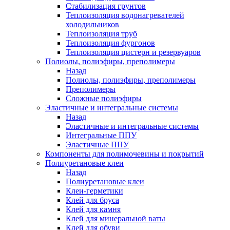
Стабилизация грунтов
Теплоизоляция водонагревателей
холодильников
Теплоизоляция труб
Теплоизоляция фургонов
Теплоизоляция цистерн и резервуаров
Полиолы, полиэфиры, преполимеры
Назад
Полиолы, полиэфиры, преполимеры
Преполимеры
Сложные полиэфиры
Эластичные и интегральные системы
Назад
Эластичные и интегральные системы
Интегральные ППУ
Эластичные ППУ
Компоненты для полимочевины и покрытий
Полиуретановые клеи
Назад
Полиуретановые клеи
Клеи-герметики
Клей для бруса
Клей для камня
Клей для минеральной ваты
Клей для обуви