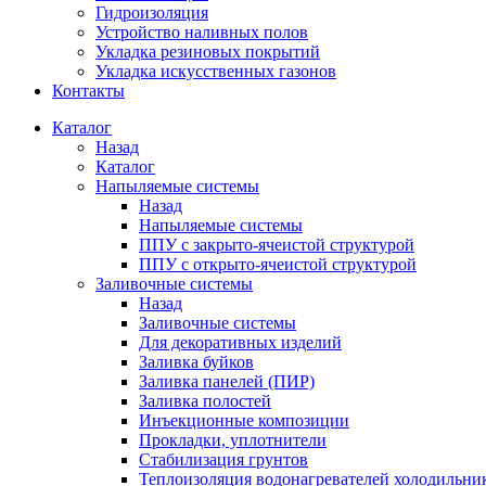
Гидроизоляция
Устройство наливных полов
Укладка резиновых покрытий
Укладка искусственных газонов
Контакты
Каталог
Назад
Каталог
Напыляемые системы
Назад
Напыляемые системы
ППУ с закрыто-ячеистой структурой
ППУ с открыто-ячеистой структурой
Заливочные системы
Назад
Заливочные системы
Для декоративных изделий
Заливка буйков
Заливка панелей (ПИР)
Заливка полостей
Инъекционные композиции
Прокладки, уплотнители
Стабилизация грунтов
Теплоизоляция водонагревателей холодильни