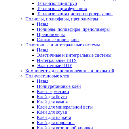
Теплоизоляция труб
Теплоизоляция фургонов
Теплоизоляция цистерн и резервуаров
Полиолы, полиэфиры, преполимеры
Назад
Полиолы, полиэфиры, преполимеры
Преполимеры
Сложные полиэфиры
Эластичные и интегральные системы
Назад
Эластичные и интегральные системы
Интегральные ППУ
Эластичные ППУ
Компоненты для полимочевины и покрытий
Полиуретановые клеи
Назад
Полиуретановые клеи
Клеи-герметики
Клей для бруса
Клей для камня
Клей для минеральной ваты
Клей для обуви
Клей для паркета
Клей для поролона
Клей для резиновой крошки