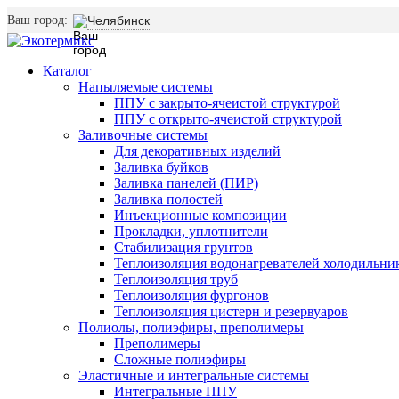
Ваш город:
Челябинск
Каталог
Напыляемые системы
ППУ с закрыто-ячеистой структурой
ППУ с открыто-ячеистой структурой
Заливочные системы
Для декоративных изделий
Заливка буйков
Заливка панелей (ПИР)
Заливка полостей
Инъекционные композиции
Прокладки, уплотнители
Стабилизация грунтов
Теплоизоляция водонагревателей холодильни
Теплоизоляция труб
Теплоизоляция фургонов
Теплоизоляция цистерн и резервуаров
Полиолы, полиэфиры, преполимеры
Преполимеры
Сложные полиэфиры
Эластичные и интегральные системы
Интегральные ППУ