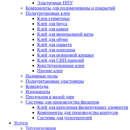
Эластичные ППУ
Компоненты для полимочевины и покрытий
Полиуретановые клеи
Клеи-герметики
Клей для бруса
Клей для камня
Клей для минеральной ваты
Клей для обуви
Клей для паркета
Клей для поролона
Клей для резиновой крошки
Клей для СИП-панелей
Конструкционные клеи
Прочие клеи
Наливные полы
Полиуретановые эластомеры
Компаунды
Изоцианаты
Продукция в малой таре
Системы для производства фильтров
Клей для крепления фильтрующих элементов
Компоненты для производства корпусов
Системы для уплотнителей
Услуги
Теплоизоляция