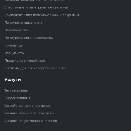
Эластичные и интегральные системы
Наливные полы
Теплоизоляц
Клей для рез
Компоненты для полимочевины и покрытий
водонагрева
крошки
Полиуретановые клеи
Полиуретановые
холодильник
Наливные полы
эластомеры
Клей для СИ
Полиуретановые эластомеры
Теплоизоляци
Компаунды
Компаунды
Конструкцио
Изоцианаты
Теплоизоляц
Изоцианаты
Продукция в малой таре
Прочие клеи
Системы для производства фильтров
Теплоизоляци
Продукция в малой таре
резервуаров
Услуги
Системы для
Теплоизоляция
производства фильтров
Гидроизоляция
Устройство наливных полов
Укладка резиновых покрытий
Укладка искусственных газонов