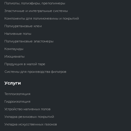
Полиолы, полиэфиры, преполимеры
Наливные полы
Эластичные и интегральные системы
Теплоизоляц
Клей для рез
Компоненты для полимочевины и покрытий
водонагрева
крошки
Полиуретановые
холодильник
Полиуретановые клеи
эластомеры
Клей для СИ
Наливные полы
Теплоизоляци
Полиуретановые эластомеры
Компаунды
Конструкцио
Компаунды
Теплоизоляц
Изоцианаты
Изоцианаты
Прочие клеи
Продукция в малой таре
Теплоизоляци
Системы для производства фильтров
Продукция в малой таре
резервуаров
Услуги
Системы для
Теплоизоляция
производства фильтров
Гидроизоляция
Устройство наливных полов
Укладка резиновых покрытий
Укладка искусственных газонов