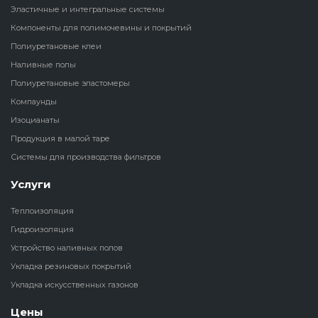
Эластичные и интегральные системы
Наливные полы
Компоненты для полимочевины и покрытий
Теплоизоляц
Клей для рез
водонагрева
крошки
Полиуретановые клеи
Полиуретановые
холодильник
Наливные полы
эластомеры
Клей для СИ
Полиуретановые эластомеры
Теплоизоляци
Компаунды
Компаунды
Конструкцио
Изоцианаты
Теплоизоляц
Продукция в малой таре
Изоцианаты
Прочие клеи
Системы для производства фильтров
Теплоизоляци
Продукция в малой таре
резервуаров
Услуги
Теплоизоляция
Системы для
Гидроизоляция
производства фильтров
Устройство наливных полов
Укладка резиновых покрытий
Укладка искусственных газонов
Цены