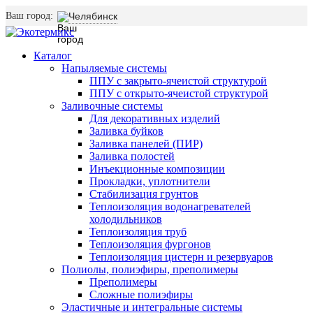
Ваш город:
Челябинск
Каталог
Напыляемые системы
ППУ с закрыто-ячеистой структурой
ППУ с открыто-ячеистой структурой
Заливочные системы
Для декоративных изделий
Заливка буйков
Заливка панелей (ПИР)
Заливка полостей
Инъекционные композиции
Прокладки, уплотнители
Стабилизация грунтов
Теплоизоляция водонагревателей
холодильников
Теплоизоляция труб
Теплоизоляция фургонов
Теплоизоляция цистерн и резервуаров
Полиолы, полиэфиры, преполимеры
Преполимеры
Сложные полиэфиры
Эластичные и интегральные системы