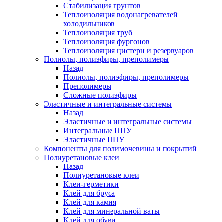
Стабилизация грунтов
Теплоизоляция водонагревателей
холодильников
Теплоизоляция труб
Теплоизоляция фургонов
Теплоизоляция цистерн и резервуаров
Полиолы, полиэфиры, преполимеры
Назад
Полиолы, полиэфиры, преполимеры
Преполимеры
Сложные полиэфиры
Эластичные и интегральные системы
Назад
Эластичные и интегральные системы
Интегральные ППУ
Эластичные ППУ
Компоненты для полимочевины и покрытий
Полиуретановые клеи
Назад
Полиуретановые клеи
Клеи-герметики
Клей для бруса
Клей для камня
Клей для минеральной ваты
Клей для обуви