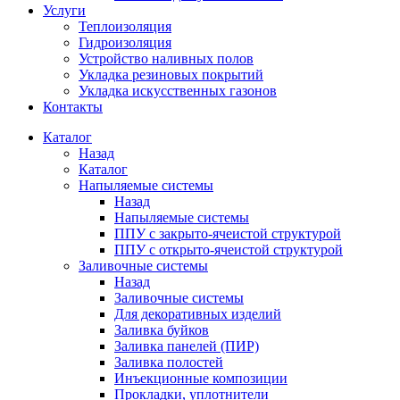
Услуги
Теплоизоляция
Гидроизоляция
Устройство наливных полов
Укладка резиновых покрытий
Укладка искусственных газонов
Контакты
Каталог
Назад
Каталог
Напыляемые системы
Назад
Напыляемые системы
ППУ с закрыто-ячеистой структурой
ППУ с открыто-ячеистой структурой
Заливочные системы
Назад
Заливочные системы
Для декоративных изделий
Заливка буйков
Заливка панелей (ПИР)
Заливка полостей
Инъекционные композиции
Прокладки, уплотнители