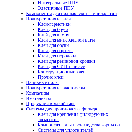
Интегральные ППУ
Эластичные ППУ
Компоненты для полимочевины и покрытий
Полиуретановые клеи
Клеи-герметики
Клей для бруса
Клей для камня
Клей для минеральной ваты
Клей для обуви
Клей для паркета
Клей для поролона
Клей для резиновой крошки
Клей для СИП-панелей
Конструкционные клеи
Прочие клеи
Наливные полы
Полиуретановые эластомеры
Компаунды
Изоцианаты
Продукция в малой таре
Системы для производства фильтров
Клей для крепления фильтрующих
элементов
Компоненты для производства корпусов
Системы для уплотнителей