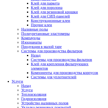
Клей для паркета
Клей для поролона
Клей для резиновой крошки
Клей для СИП-панелей
Конструкционные клеи
Прочие клеи
Наливные полы
Полиуретановые эластомеры
Компаунды
Изоцианаты
Продукция в малой таре
Системы для производства фильтров
Назад
Системы для производства фильтров
Клей для крепления фильтрующих
элементов
Компоненты для производства корпусов
Системы для уплотнителей
Услуги
Назад
Услуги
Теплоизоляция
Гидроизоляция
Устройство наливных полов
Укладка резиновых покрытий