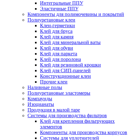
Интегральные ППУ
Эластичные ППУ
Компоненты для полимочевины и покрытий
Полиуретановые клеи
Клеи-герметики
Клей для бруса
Клей для камня
Клей для минеральной ваты
Клей для обуви
Клей для паркета
Клей для поролона
Клей для резиновой крошки
Клей для СИП-панелей
Конструкционные клеи
Прочие клеи
Наливные полы
Полиуретановые эластомеры
Компаунды
Изоцианаты
Продукция в малой таре
Системы для производства фильтров
Клей для крепления фильтрующих
элементов
Компоненты для производства корпусов
Системы для уплотнителей