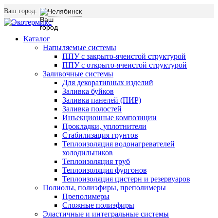
Ваш город:
Челябинск
Каталог
Напыляемые системы
ППУ с закрыто-ячеистой структурой
ППУ с открыто-ячеистой структурой
Заливочные системы
Для декоративных изделий
Заливка буйков
Заливка панелей (ПИР)
Заливка полостей
Инъекционные композиции
Прокладки, уплотнители
Стабилизация грунтов
Теплоизоляция водонагревателей
холодильников
Теплоизоляция труб
Теплоизоляция фургонов
Теплоизоляция цистерн и резервуаров
Полиолы, полиэфиры, преполимеры
Преполимеры
Сложные полиэфиры
Эластичные и интегральные системы