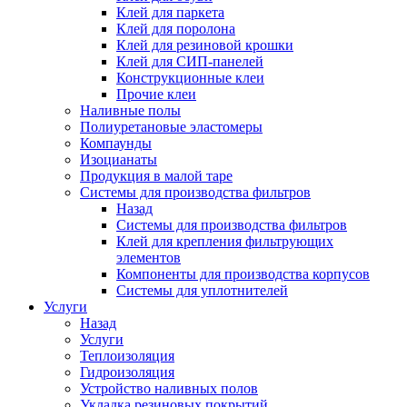
Клей для паркета
Клей для поролона
Клей для резиновой крошки
Клей для СИП-панелей
Конструкционные клеи
Прочие клеи
Наливные полы
Полиуретановые эластомеры
Компаунды
Изоцианаты
Продукция в малой таре
Системы для производства фильтров
Назад
Системы для производства фильтров
Клей для крепления фильтрующих
элементов
Компоненты для производства корпусов
Системы для уплотнителей
Услуги
Назад
Услуги
Теплоизоляция
Гидроизоляция
Устройство наливных полов
Укладка резиновых покрытий