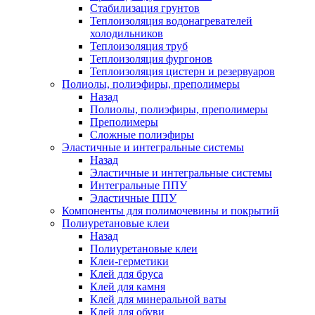
Стабилизация грунтов
Теплоизоляция водонагревателей
холодильников
Теплоизоляция труб
Теплоизоляция фургонов
Теплоизоляция цистерн и резервуаров
Полиолы, полиэфиры, преполимеры
Назад
Полиолы, полиэфиры, преполимеры
Преполимеры
Сложные полиэфиры
Эластичные и интегральные системы
Назад
Эластичные и интегральные системы
Интегральные ППУ
Эластичные ППУ
Компоненты для полимочевины и покрытий
Полиуретановые клеи
Назад
Полиуретановые клеи
Клеи-герметики
Клей для бруса
Клей для камня
Клей для минеральной ваты
Клей для обуви