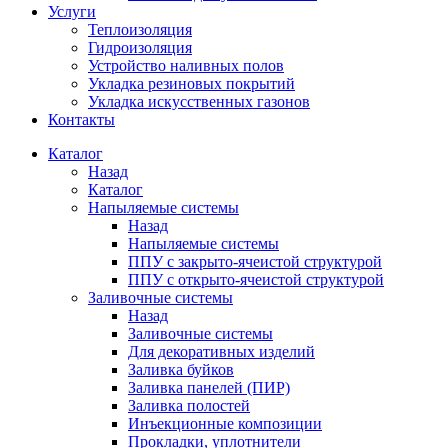
Услуги
Теплоизоляция
Гидроизоляция
Устройство наливных полов
Укладка резиновых покрытий
Укладка искусственных газонов
Контакты
Каталог
Назад
Каталог
Напыляемые системы
Назад
Напыляемые системы
ППУ с закрыто-ячеистой структурой
ППУ с открыто-ячеистой структурой
Заливочные системы
Назад
Заливочные системы
Для декоративных изделий
Заливка буйков
Заливка панелей (ПИР)
Заливка полостей
Инъекционные композиции
Прокладки, уплотнители