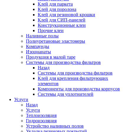
Клей для паркета
Клей для поролона
Клей для резиновой крошки
Клей для СИП-панелей
Конструкционные клеи
Прочие клеи
Наливные полы
Полиуретановые эластомеры
Компаунды
Изоцианаты
Продукция в малой таре
Системы для производства фильтров
Назад
Системы для производства фильтров
Клей для крепления фильтрующих
элементов
Компоненты для производства корпусов
Системы для уплотнителей
Услуги
Назад
Услуги
Теплоизоляция
Гидроизоляция
Устройство наливных полов
Укладка резиновых покрытий