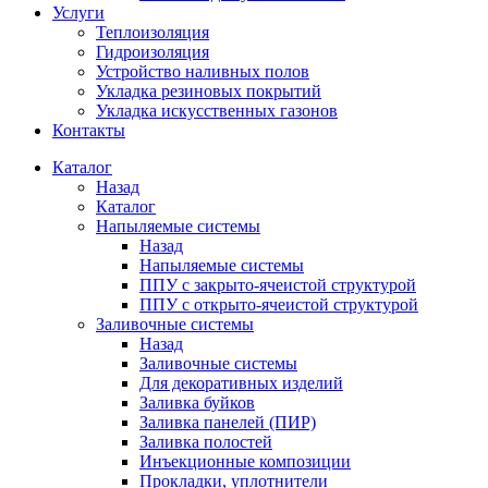
Услуги
Теплоизоляция
Гидроизоляция
Устройство наливных полов
Укладка резиновых покрытий
Укладка искусственных газонов
Контакты
Каталог
Назад
Каталог
Напыляемые системы
Назад
Напыляемые системы
ППУ с закрыто-ячеистой структурой
ППУ с открыто-ячеистой структурой
Заливочные системы
Назад
Заливочные системы
Для декоративных изделий
Заливка буйков
Заливка панелей (ПИР)
Заливка полостей
Инъекционные композиции
Прокладки, уплотнители