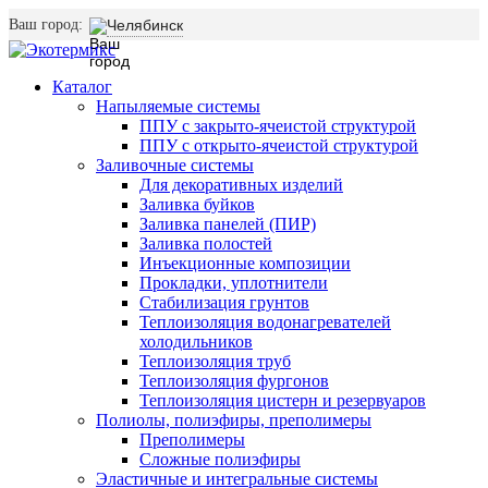
Ваш город:
Челябинск
Каталог
Напыляемые системы
ППУ с закрыто-ячеистой структурой
ППУ с открыто-ячеистой структурой
Заливочные системы
Для декоративных изделий
Заливка буйков
Заливка панелей (ПИР)
Заливка полостей
Инъекционные композиции
Прокладки, уплотнители
Стабилизация грунтов
Теплоизоляция водонагревателей
холодильников
Теплоизоляция труб
Теплоизоляция фургонов
Теплоизоляция цистерн и резервуаров
Полиолы, полиэфиры, преполимеры
Преполимеры
Сложные полиэфиры
Эластичные и интегральные системы