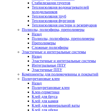
Стабилизация грунтов
Теплоизоляция водонагревателей
холодильников
Теплоизоляция труб
Теплоизоляция фургонов
Теплоизоляция цистерн и резервуаров
Полиолы, полиэфиры, преполимеры
Назад
Полиолы, полиэфиры, преполимеры
Преполимеры
Сложные полиэфиры
Эластичные и интегральные системы
Назад
Эластичные и интегральные системы
Интегральные ППУ
Эластичные ППУ
Компоненты для полимочевины и покрытий
Полиуретановые клеи
Назад
Полиуретановые клеи
Клеи-герметики
Клей для бруса
Клей для камня
Клей для минеральной ваты
Клей для обуви