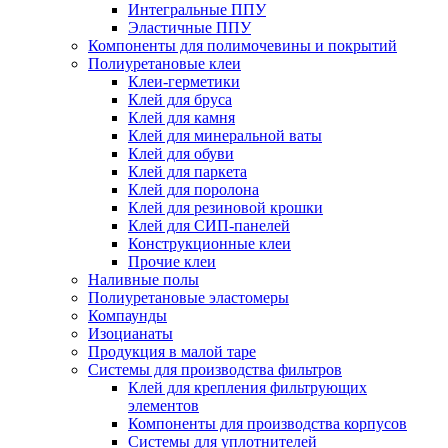
Интегральные ППУ
Эластичные ППУ
Компоненты для полимочевины и покрытий
Полиуретановые клеи
Клеи-герметики
Клей для бруса
Клей для камня
Клей для минеральной ваты
Клей для обуви
Клей для паркета
Клей для поролона
Клей для резиновой крошки
Клей для СИП-панелей
Конструкционные клеи
Прочие клеи
Наливные полы
Полиуретановые эластомеры
Компаунды
Изоцианаты
Продукция в малой таре
Системы для производства фильтров
Клей для крепления фильтрующих
элементов
Компоненты для производства корпусов
Системы для уплотнителей