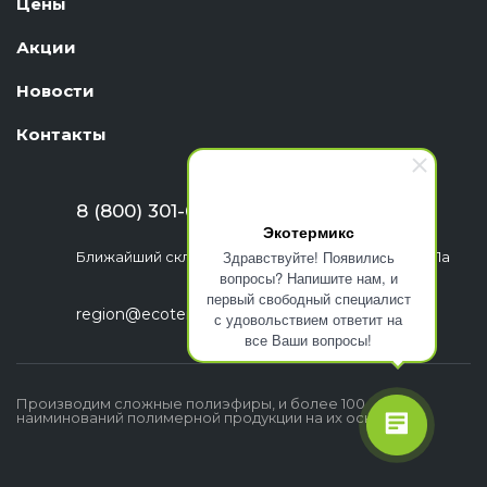
Цены
Акции
Новости
Контакты
8 (800) 301-63-06
Экотермикс
Здравствуйте! Появились
Ближайший склад: г. Екатеринбург, ул. Шефская, 1а
вопросы? Напишите нам, и
первый свободный специалист
region@ecotermix.ru
с удовольствием ответит на
все Ваши вопросы!
Производим сложные полиэфиры, и более 100
наиминований полимерной продукции на их основе