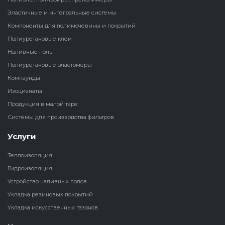
Эластичные и интегральные системы
Наливные полы
Теплоизоляц
Клей для рез
Компоненты для полимочевины и покрытий
водонагрева
крошки
Полиуретановые клеи
Полиуретановые
холодильник
Наливные полы
эластомеры
Клей для СИ
Полиуретановые эластомеры
Теплоизоляци
Компаунды
Компаунды
Конструкцио
Изоцианаты
Теплоизоляц
Изоцианаты
Продукция в малой таре
Прочие клеи
Системы для производства фильтров
Теплоизоляци
Продукция в малой таре
резервуаров
Услуги
Системы для
Теплоизоляция
производства фильтров
Гидроизоляция
Устройство наливных полов
Укладка резиновых покрытий
Укладка искусственных газонов