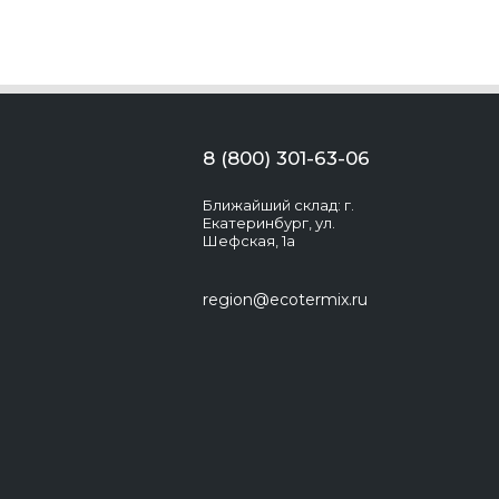
8 (800) 301-63-06
Ближайший склад: г.
Екатеринбург, ул.
Шефская, 1а
region@ecotermix.ru
Экотермикс
Здравствуйте! Появились вопросы?