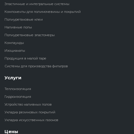
Эластичные и интегральные системы
Наливные полы
Компоненты для полимочевины и покрытий
Теплоизоляц
Клей для рез
водонагрева
крошки
Полиуретановые клеи
Полиуретановые
холодильник
Наливные полы
эластомеры
Клей для СИ
Полиуретановые эластомеры
Теплоизоляци
Компаунды
Компаунды
Конструкцио
Изоцианаты
Теплоизоляц
Продукция в малой таре
Изоцианаты
Прочие клеи
Системы для производства фильтров
Теплоизоляци
Продукция в малой таре
резервуаров
Услуги
Теплоизоляция
Системы для
Гидроизоляция
производства фильтров
Устройство наливных полов
Укладка резиновых покрытий
Укладка искусственных газонов
Цены