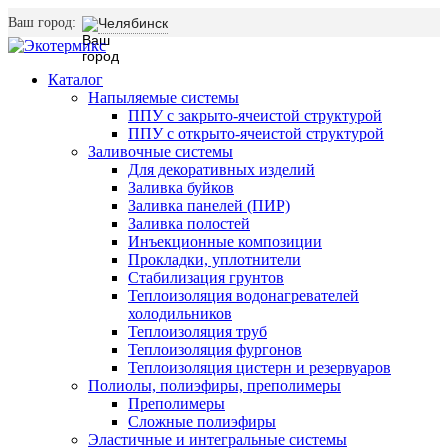
Ваш город:
Челябинск
Каталог
Напыляемые системы
ППУ с закрыто-ячеистой структурой
ППУ с открыто-ячеистой структурой
Заливочные системы
Для декоративных изделий
Заливка буйков
Заливка панелей (ПИР)
Заливка полостей
Инъекционные композиции
Прокладки, уплотнители
Стабилизация грунтов
Теплоизоляция водонагревателей
холодильников
Теплоизоляция труб
Теплоизоляция фургонов
Теплоизоляция цистерн и резервуаров
Полиолы, полиэфиры, преполимеры
Преполимеры
Сложные полиэфиры
Эластичные и интегральные системы