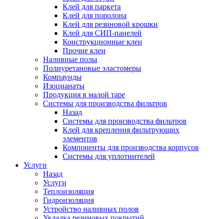
Клей для паркета
Клей для поролона
Клей для резиновой крошки
Клей для СИП-панелей
Конструкционные клеи
Прочие клеи
Наливные полы
Полиуретановые эластомеры
Компаунды
Изоцианаты
Продукция в малой таре
Системы для производства фильтров
Назад
Системы для производства фильтров
Клей для крепления фильтрующих
элементов
Компоненты для производства корпусов
Системы для уплотнителей
Услуги
Назад
Услуги
Теплоизоляция
Гидроизоляция
Устройство наливных полов
Укладка резиновых покрытий