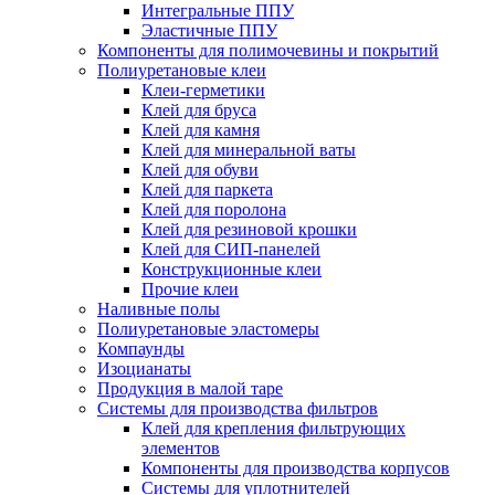
Интегральные ППУ
Эластичные ППУ
Компоненты для полимочевины и покрытий
Полиуретановые клеи
Клеи-герметики
Клей для бруса
Клей для камня
Клей для минеральной ваты
Клей для обуви
Клей для паркета
Клей для поролона
Клей для резиновой крошки
Клей для СИП-панелей
Конструкционные клеи
Прочие клеи
Наливные полы
Полиуретановые эластомеры
Компаунды
Изоцианаты
Продукция в малой таре
Системы для производства фильтров
Клей для крепления фильтрующих
элементов
Компоненты для производства корпусов
Системы для уплотнителей