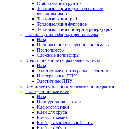
Стабилизация грунтов
Теплоизоляция водонагревателей
холодильников
Теплоизоляция труб
Теплоизоляция фургонов
Теплоизоляция цистерн и резервуаров
Полиолы, полиэфиры, преполимеры
Назад
Полиолы, полиэфиры, преполимеры
Преполимеры
Сложные полиэфиры
Эластичные и интегральные системы
Назад
Эластичные и интегральные системы
Интегральные ППУ
Эластичные ППУ
Компоненты для полимочевины и покрытий
Полиуретановые клеи
Назад
Полиуретановые клеи
Клеи-герметики
Клей для бруса
Клей для камня
Клей для минеральной ваты
Клей для обуви