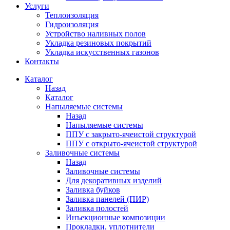
Услуги
Теплоизоляция
Гидроизоляция
Устройство наливных полов
Укладка резиновых покрытий
Укладка искусственных газонов
Контакты
Каталог
Назад
Каталог
Напыляемые системы
Назад
Напыляемые системы
ППУ с закрыто-ячеистой структурой
ППУ с открыто-ячеистой структурой
Заливочные системы
Назад
Заливочные системы
Для декоративных изделий
Заливка буйков
Заливка панелей (ПИР)
Заливка полостей
Инъекционные композиции
Прокладки, уплотнители