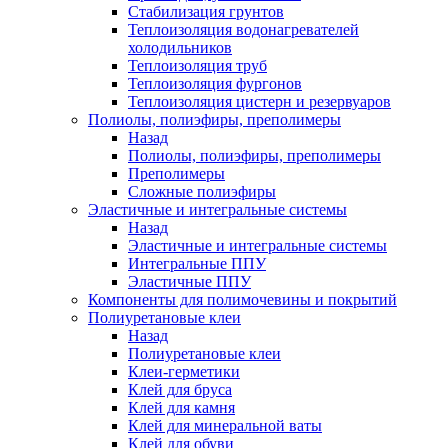
Стабилизация грунтов
Теплоизоляция водонагревателей
холодильников
Теплоизоляция труб
Теплоизоляция фургонов
Теплоизоляция цистерн и резервуаров
Полиолы, полиэфиры, преполимеры
Назад
Полиолы, полиэфиры, преполимеры
Преполимеры
Сложные полиэфиры
Эластичные и интегральные системы
Назад
Эластичные и интегральные системы
Интегральные ППУ
Эластичные ППУ
Компоненты для полимочевины и покрытий
Полиуретановые клеи
Назад
Полиуретановые клеи
Клеи-герметики
Клей для бруса
Клей для камня
Клей для минеральной ваты
Клей для обуви