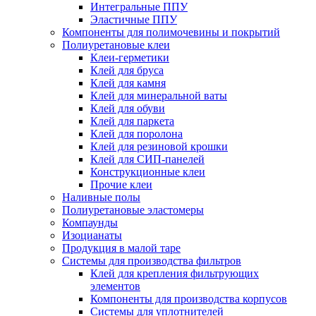
Интегральные ППУ
Эластичные ППУ
Компоненты для полимочевины и покрытий
Полиуретановые клеи
Клеи-герметики
Клей для бруса
Клей для камня
Клей для минеральной ваты
Клей для обуви
Клей для паркета
Клей для поролона
Клей для резиновой крошки
Клей для СИП-панелей
Конструкционные клеи
Прочие клеи
Наливные полы
Полиуретановые эластомеры
Компаунды
Изоцианаты
Продукция в малой таре
Системы для производства фильтров
Клей для крепления фильтрующих
элементов
Компоненты для производства корпусов
Системы для уплотнителей