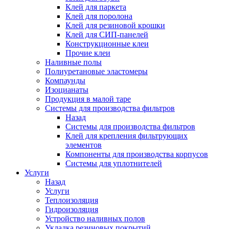
Клей для паркета
Клей для поролона
Клей для резиновой крошки
Клей для СИП-панелей
Конструкционные клеи
Прочие клеи
Наливные полы
Полиуретановые эластомеры
Компаунды
Изоцианаты
Продукция в малой таре
Системы для производства фильтров
Назад
Системы для производства фильтров
Клей для крепления фильтрующих
элементов
Компоненты для производства корпусов
Системы для уплотнителей
Услуги
Назад
Услуги
Теплоизоляция
Гидроизоляция
Устройство наливных полов
Укладка резиновых покрытий