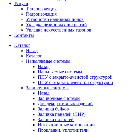
Услуги
Теплоизоляция
Гидроизоляция
Устройство наливных полов
Укладка резиновых покрытий
Укладка искусственных газонов
Контакты
Каталог
Назад
Каталог
Напыляемые системы
Назад
Напыляемые системы
ППУ с закрыто-ячеистой структурой
ППУ с открыто-ячеистой структурой
Заливочные системы
Назад
Заливочные системы
Для декоративных изделий
Заливка буйков
Заливка панелей (ПИР)
Заливка полостей
Инъекционные композиции
Прокладки, уплотнители