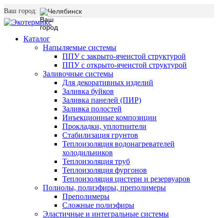
Ваш город:
Челябинск
Каталог
Напыляемые системы
ППУ с закрыто-ячеистой структурой
ППУ с открыто-ячеистой структурой
Заливочные системы
Для декоративных изделий
Заливка буйков
Заливка панелей (ПИР)
Заливка полостей
Инъекционные композиции
Прокладки, уплотнители
Стабилизация грунтов
Теплоизоляция водонагревателей
холодильников
Теплоизоляция труб
Теплоизоляция фургонов
Теплоизоляция цистерн и резервуаров
Полиолы, полиэфиры, преполимеры
Преполимеры
Сложные полиэфиры
Эластичные и интегральные системы