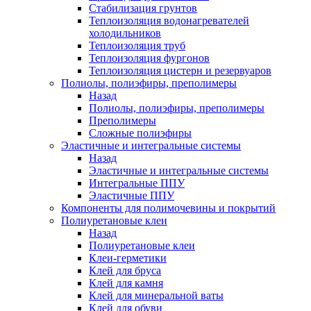
Стабилизация грунтов
Теплоизоляция водонагревателей
холодильников
Теплоизоляция труб
Теплоизоляция фургонов
Теплоизоляция цистерн и резервуаров
Полиолы, полиэфиры, преполимеры
Назад
Полиолы, полиэфиры, преполимеры
Преполимеры
Сложные полиэфиры
Эластичные и интегральные системы
Назад
Эластичные и интегральные системы
Интегральные ППУ
Эластичные ППУ
Компоненты для полимочевины и покрытий
Полиуретановые клеи
Назад
Полиуретановые клеи
Клеи-герметики
Клей для бруса
Клей для камня
Клей для минеральной ваты
Клей для обуви