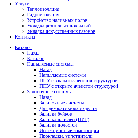
Услуги
Теплоизоляция
Гидроизоляция
Устройство наливных полов
Укладка резиновых покрытий
Укладка искусственных газонов
Контакты
Каталог
Назад
Каталог
Напыляемые системы
Назад
Напыляемые системы
ППУ с закрыто-ячеистой структурой
ППУ с открыто-ячеистой структурой
Заливочные системы
Назад
Заливочные системы
Для декоративных изделий
Заливка буйков
Заливка панелей (ПИР)
Заливка полостей
Инъекционные композиции
Прокладки, уплотнители