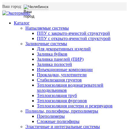
Ваш город:
Челябинск
Каталог
Напыляемые системы
ППУ с закрыто-ячеистой структурой
ППУ с открыто-ячеистой структурой
Заливочные системы
Для декоративных изделий
Заливка буйков
Заливка панелей (ПИР)
Заливка полостей
Инъекционные композиции
Прокладки, уплотнители
Стабилизация грунтов
Теплоизоляция водонагревателей
холодильников
Теплоизоляция труб
Теплоизоляция фургонов
Теплоизоляция цистерн и резервуаров
Полиолы, полиэфиры, преполимеры
Преполимеры
Сложные полиэфиры
Эластичные и интегральные системы