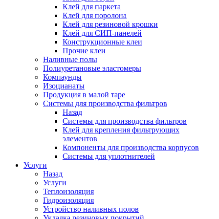
Клей для паркета
Клей для поролона
Клей для резиновой крошки
Клей для СИП-панелей
Конструкционные клеи
Прочие клеи
Наливные полы
Полиуретановые эластомеры
Компаунды
Изоцианаты
Продукция в малой таре
Системы для производства фильтров
Назад
Системы для производства фильтров
Клей для крепления фильтрующих
элементов
Компоненты для производства корпусов
Системы для уплотнителей
Услуги
Назад
Услуги
Теплоизоляция
Гидроизоляция
Устройство наливных полов
Укладка резиновых покрытий