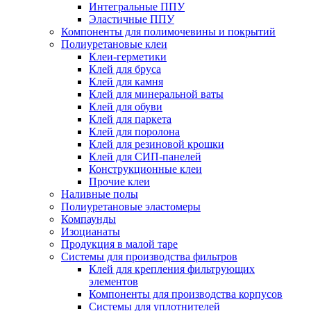
Интегральные ППУ
Эластичные ППУ
Компоненты для полимочевины и покрытий
Полиуретановые клеи
Клеи-герметики
Клей для бруса
Клей для камня
Клей для минеральной ваты
Клей для обуви
Клей для паркета
Клей для поролона
Клей для резиновой крошки
Клей для СИП-панелей
Конструкционные клеи
Прочие клеи
Наливные полы
Полиуретановые эластомеры
Компаунды
Изоцианаты
Продукция в малой таре
Системы для производства фильтров
Клей для крепления фильтрующих
элементов
Компоненты для производства корпусов
Системы для уплотнителей