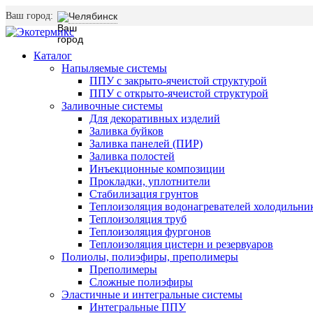
Ваш город:
Челябинск
Каталог
Напыляемые системы
ППУ с закрыто-ячеистой структурой
ППУ с открыто-ячеистой структурой
Заливочные системы
Для декоративных изделий
Заливка буйков
Заливка панелей (ПИР)
Заливка полостей
Инъекционные композиции
Прокладки, уплотнители
Стабилизация грунтов
Теплоизоляция водонагревателей холодильни
Теплоизоляция труб
Теплоизоляция фургонов
Теплоизоляция цистерн и резервуаров
Полиолы, полиэфиры, преполимеры
Преполимеры
Сложные полиэфиры
Эластичные и интегральные системы
Интегральные ППУ