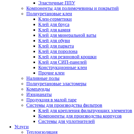
Эластичные ППУ
Компоненты для полимочевины и покрытий
Полиуретановые клеи
Клеи-герметики
Клей для бруса
Клей для камня
Клей для минеральной ваты
Клей для обуви
Клей для паркета
Клей для поролона
Клей для резиновой крошки
Клей для СИП-панелей
Конструкционные клеи
Прочие клеи
Наливные полы
Полиуретановые эластомеры
Компаунды
Изоцианаты
Продукция в малой таре
Системы для производства фильтров
Клей для крепления фильтрующих элементов
Компоненты для производства корпусов
Системы для уплотнителей
Услуги
Теплоизоляция