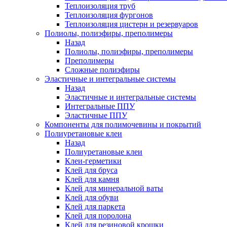
Теплоизоляция труб
Теплоизоляция фургонов
Теплоизоляция цистерн и резервуаров
Полиолы, полиэфиры, преполимеры
Назад
Полиолы, полиэфиры, преполимеры
Преполимеры
Сложные полиэфиры
Эластичные и интегральные системы
Назад
Эластичные и интегральные системы
Интегральные ППУ
Эластичные ППУ
Компоненты для полимочевины и покрытий
Полиуретановые клеи
Назад
Полиуретановые клеи
Клеи-герметики
Клей для бруса
Клей для камня
Клей для минеральной ваты
Клей для обуви
Клей для паркета
Клей для поролона
Клей для резиновой крошки