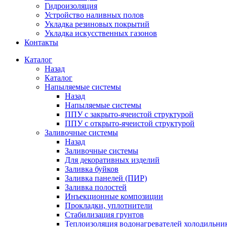
Гидроизоляция
Устройство наливных полов
Укладка резиновых покрытий
Укладка искусственных газонов
Контакты
Каталог
Назад
Каталог
Напыляемые системы
Назад
Напыляемые системы
ППУ с закрыто-ячеистой структурой
ППУ с открыто-ячеистой структурой
Заливочные системы
Назад
Заливочные системы
Для декоративных изделий
Заливка буйков
Заливка панелей (ПИР)
Заливка полостей
Инъекционные композиции
Прокладки, уплотнители
Стабилизация грунтов
Теплоизоляция водонагревателей холодильни