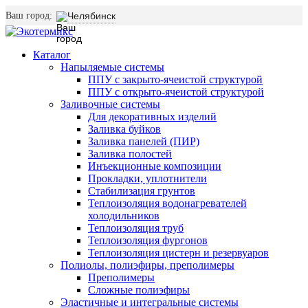
Ваш город:
Челябинск
Каталог
Напыляемые системы
ППУ с закрыто-ячеистой структурой
ППУ с открыто-ячеистой структурой
Заливочные системы
Для декоративных изделий
Заливка буйков
Заливка панелей (ПИР)
Заливка полостей
Инъекционные композиции
Прокладки, уплотнители
Стабилизация грунтов
Теплоизоляция водонагревателей
холодильников
Теплоизоляция труб
Теплоизоляция фургонов
Теплоизоляция цистерн и резервуаров
Полиолы, полиэфиры, преполимеры
Преполимеры
Сложные полиэфиры
Эластичные и интегральные системы