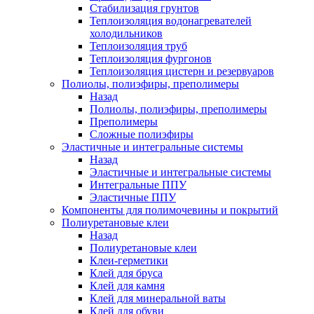
Стабилизация грунтов
Теплоизоляция водонагревателей
холодильников
Теплоизоляция труб
Теплоизоляция фургонов
Теплоизоляция цистерн и резервуаров
Полиолы, полиэфиры, преполимеры
Назад
Полиолы, полиэфиры, преполимеры
Преполимеры
Сложные полиэфиры
Эластичные и интегральные системы
Назад
Эластичные и интегральные системы
Интегральные ППУ
Эластичные ППУ
Компоненты для полимочевины и покрытий
Полиуретановые клеи
Назад
Полиуретановые клеи
Клеи-герметики
Клей для бруса
Клей для камня
Клей для минеральной ваты
Клей для обуви