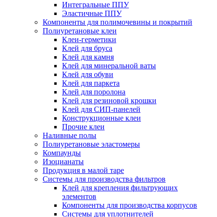
Интегральные ППУ
Эластичные ППУ
Компоненты для полимочевины и покрытий
Полиуретановые клеи
Клеи-герметики
Клей для бруса
Клей для камня
Клей для минеральной ваты
Клей для обуви
Клей для паркета
Клей для поролона
Клей для резиновой крошки
Клей для СИП-панелей
Конструкционные клеи
Прочие клеи
Наливные полы
Полиуретановые эластомеры
Компаунды
Изоцианаты
Продукция в малой таре
Системы для производства фильтров
Клей для крепления фильтрующих
элементов
Компоненты для производства корпусов
Системы для уплотнителей