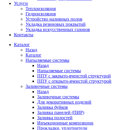
Услуги
Теплоизоляция
Гидроизоляция
Устройство наливных полов
Укладка резиновых покрытий
Укладка искусственных газонов
Контакты
Каталог
Назад
Каталог
Напыляемые системы
Назад
Напыляемые системы
ППУ с закрыто-ячеистой структурой
ППУ с открыто-ячеистой структурой
Заливочные системы
Назад
Заливочные системы
Для декоративных изделий
Заливка буйков
Заливка панелей (ПИР)
Заливка полостей
Инъекционные композиции
Прокладки, уплотнители