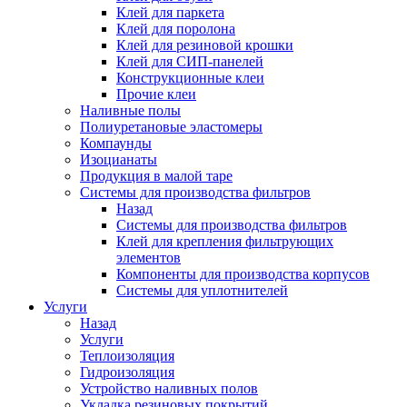
Клей для паркета
Клей для поролона
Клей для резиновой крошки
Клей для СИП-панелей
Конструкционные клеи
Прочие клеи
Наливные полы
Полиуретановые эластомеры
Компаунды
Изоцианаты
Продукция в малой таре
Системы для производства фильтров
Назад
Системы для производства фильтров
Клей для крепления фильтрующих
элементов
Компоненты для производства корпусов
Системы для уплотнителей
Услуги
Назад
Услуги
Теплоизоляция
Гидроизоляция
Устройство наливных полов
Укладка резиновых покрытий