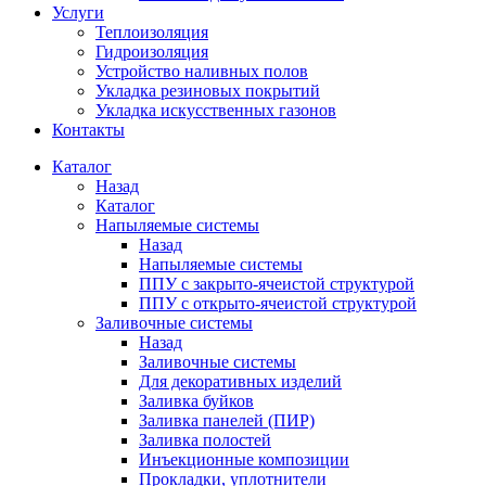
Услуги
Теплоизоляция
Гидроизоляция
Устройство наливных полов
Укладка резиновых покрытий
Укладка искусственных газонов
Контакты
Каталог
Назад
Каталог
Напыляемые системы
Назад
Напыляемые системы
ППУ с закрыто-ячеистой структурой
ППУ с открыто-ячеистой структурой
Заливочные системы
Назад
Заливочные системы
Для декоративных изделий
Заливка буйков
Заливка панелей (ПИР)
Заливка полостей
Инъекционные композиции
Прокладки, уплотнители