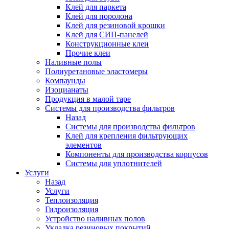
Клей для паркета
Клей для поролона
Клей для резиновой крошки
Клей для СИП-панелей
Конструкционные клеи
Прочие клеи
Наливные полы
Полиуретановые эластомеры
Компаунды
Изоцианаты
Продукция в малой таре
Системы для производства фильтров
Назад
Системы для производства фильтров
Клей для крепления фильтрующих
элементов
Компоненты для производства корпусов
Системы для уплотнителей
Услуги
Назад
Услуги
Теплоизоляция
Гидроизоляция
Устройство наливных полов
Укладка резиновых покрытий