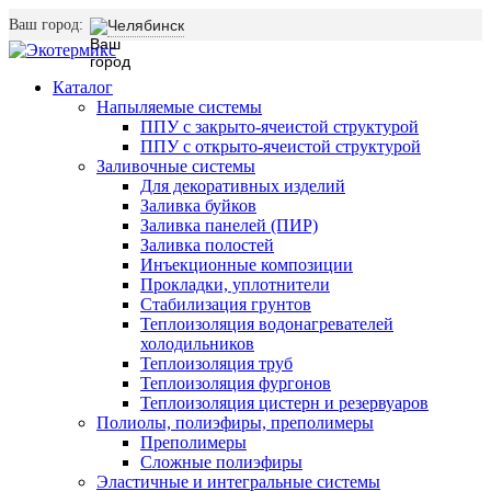
Ваш город:
Челябинск
Каталог
Напыляемые системы
ППУ с закрыто-ячеистой структурой
ППУ с открыто-ячеистой структурой
Заливочные системы
Для декоративных изделий
Заливка буйков
Заливка панелей (ПИР)
Заливка полостей
Инъекционные композиции
Прокладки, уплотнители
Стабилизация грунтов
Теплоизоляция водонагревателей
холодильников
Теплоизоляция труб
Теплоизоляция фургонов
Теплоизоляция цистерн и резервуаров
Полиолы, полиэфиры, преполимеры
Преполимеры
Сложные полиэфиры
Эластичные и интегральные системы