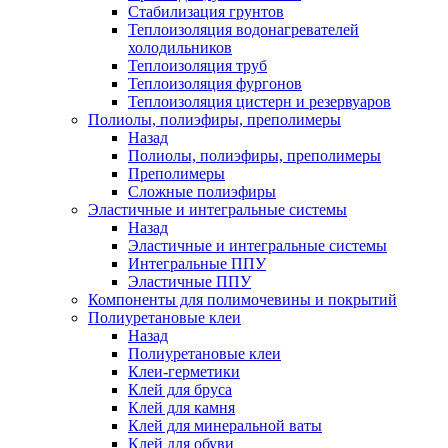
Стабилизация грунтов
Теплоизоляция водонагревателей
холодильников
Теплоизоляция труб
Теплоизоляция фургонов
Теплоизоляция цистерн и резервуаров
Полиолы, полиэфиры, преполимеры
Назад
Полиолы, полиэфиры, преполимеры
Преполимеры
Сложные полиэфиры
Эластичные и интегральные системы
Назад
Эластичные и интегральные системы
Интегральные ППУ
Эластичные ППУ
Компоненты для полимочевины и покрытий
Полиуретановые клеи
Назад
Полиуретановые клеи
Клеи-герметики
Клей для бруса
Клей для камня
Клей для минеральной ваты
Клей для обуви