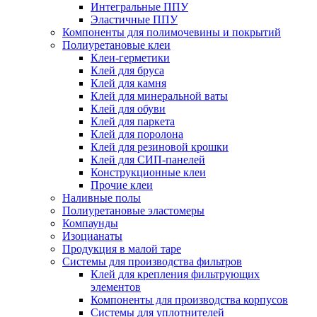
Интегральные ППУ
Эластичные ППУ
Компоненты для полимочевины и покрытий
Полиуретановые клеи
Клеи-герметики
Клей для бруса
Клей для камня
Клей для минеральной ваты
Клей для обуви
Клей для паркета
Клей для поролона
Клей для резиновой крошки
Клей для СИП-панелей
Конструкционные клеи
Прочие клеи
Наливные полы
Полиуретановые эластомеры
Компаунды
Изоцианаты
Продукция в малой таре
Системы для производства фильтров
Клей для крепления фильтрующих
элементов
Компоненты для производства корпусов
Системы для уплотнителей