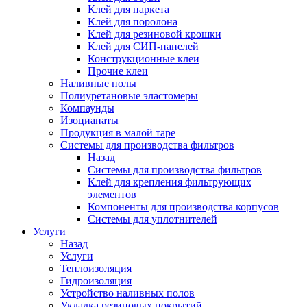
Клей для паркета
Клей для поролона
Клей для резиновой крошки
Клей для СИП-панелей
Конструкционные клеи
Прочие клеи
Наливные полы
Полиуретановые эластомеры
Компаунды
Изоцианаты
Продукция в малой таре
Системы для производства фильтров
Назад
Системы для производства фильтров
Клей для крепления фильтрующих
элементов
Компоненты для производства корпусов
Системы для уплотнителей
Услуги
Назад
Услуги
Теплоизоляция
Гидроизоляция
Устройство наливных полов
Укладка резиновых покрытий