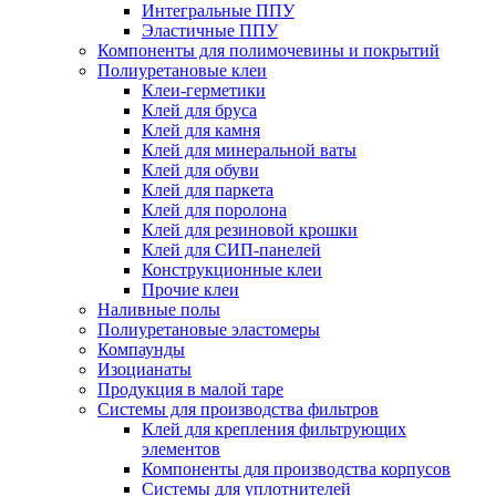
Интегральные ППУ
Эластичные ППУ
Компоненты для полимочевины и покрытий
Полиуретановые клеи
Клеи-герметики
Клей для бруса
Клей для камня
Клей для минеральной ваты
Клей для обуви
Клей для паркета
Клей для поролона
Клей для резиновой крошки
Клей для СИП-панелей
Конструкционные клеи
Прочие клеи
Наливные полы
Полиуретановые эластомеры
Компаунды
Изоцианаты
Продукция в малой таре
Системы для производства фильтров
Клей для крепления фильтрующих
элементов
Компоненты для производства корпусов
Системы для уплотнителей