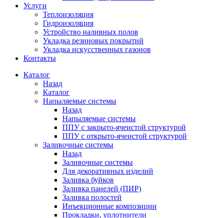
Услуги
Теплоизоляция
Гидроизоляция
Устройство наливных полов
Укладка резиновых покрытий
Укладка искусственных газонов
Контакты
Каталог
Назад
Каталог
Напыляемые системы
Назад
Напыляемые системы
ППУ с закрыто-ячеистой структурой
ППУ с открыто-ячеистой структурой
Заливочные системы
Назад
Заливочные системы
Для декоративных изделий
Заливка буйков
Заливка панелей (ПИР)
Заливка полостей
Инъекционные композиции
Прокладки, уплотнители