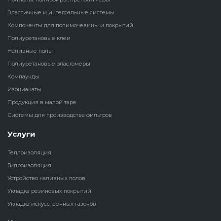
Эластичные и интегральные системы
Наливные полы
Теплоизоляц
Клей для рез
Компоненты для полимочевины и покрытий
водонагрева
крошки
Полиуретановые клеи
Полиуретановые
холодильник
Наливные полы
эластомеры
Клей для СИ
Полиуретановые эластомеры
Теплоизоляци
Компаунды
Компаунды
Конструкцио
Изоцианаты
Теплоизоляц
Изоцианаты
Продукция в малой таре
Прочие клеи
Системы для производства фильтров
Теплоизоляци
Продукция в малой таре
резервуаров
Услуги
Системы для
Теплоизоляция
производства фильтров
Гидроизоляция
Устройство наливных полов
Укладка резиновых покрытий
Укладка искусственных газонов