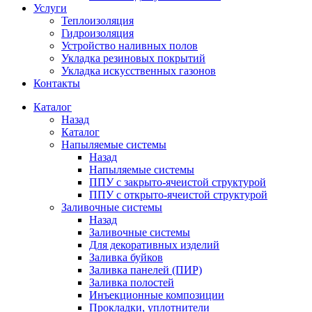
Услуги
Теплоизоляция
Гидроизоляция
Устройство наливных полов
Укладка резиновых покрытий
Укладка искусственных газонов
Контакты
Каталог
Назад
Каталог
Напыляемые системы
Назад
Напыляемые системы
ППУ с закрыто-ячеистой структурой
ППУ с открыто-ячеистой структурой
Заливочные системы
Назад
Заливочные системы
Для декоративных изделий
Заливка буйков
Заливка панелей (ПИР)
Заливка полостей
Инъекционные композиции
Прокладки, уплотнители