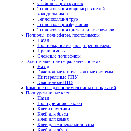
Стабилизация грунтов
Теплоизоляция водонагревателей
холодильников
Теплоизоляция труб
Теплоизоляция фургонов
Теплоизоляция цистерн и резервуаров
Полиолы, полиэфиры, преполимеры
Назад
Полиолы, полиэфиры, преполимеры
Преполимеры
Сложные полиэфиры
Эластичные и интегральные системы
Назад
Эластичные и интегральные системы
Интегральные ППУ
Эластичные ППУ
Компоненты для полимочевины и покрытий
Полиуретановые клеи
Назад
Полиуретановые клеи
Клеи-герметики
Клей для бруса
Клей для камня
Клей для минеральной ваты
Клей для обуви