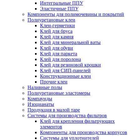
Интегральные ППУ
Эластичные ППУ
Компоненты для полимочевины и покрытий
Полиуретановые клеи
Клеи-герметики
Клей для бруса
Клей для камня
Клей для минеральной ваты
Клей для обуви
Клей для паркета
Клей для поролона
Клей для резиновой крошки
Клей для СИП-панелей
Конструкционные клеи
Прочие клеи
Наливные полы
Полиуретановые эластомеры
Компаунды
Изоцианаты
Продукция в малой таре
Системы для производства фильтров
Клей для крепления фильтрующих
элементов
Компоненты для производства корпусов
Системы для уплотнителей