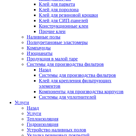
Клей для паркета
Клей для поролона
Клей для резиновой крошки
Клей для СИП-панелей
Конструкционные клеи
Прочие клеи
Наливные полы
Полиуретановые эластомеры
Компаунды
Изоцианаты
Продукция в малой таре
Системы для производства фильтров
Назад
Системы для производства фильтров
Клей для крепления фильтрующих
элементов
Компоненты для производства корпусов
Системы для уплотнителей
Услуги
Назад
Услуги
Теплоизоляция
Гидроизоляция
Устройство наливных полов
Укладка резиновых покрытий