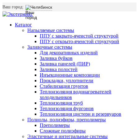
Ваш город:
Челябинск
Каталог
Напыляемые системы
ППУ с закрыто-ячеистой структурой
ППУ с открыто-ячеистой структурой
Заливочные системы
Для декоративных изделий
Заливка буйков
Заливка панелей (ПИР)
Заливка полостей
Инъекционные композиции
Прокладки, уплотнители
Стабилизация грунтов
Теплоизоляция водонагревателей
холодильников
Теплоизоляция труб
Теплоизоляция фургонов
Теплоизоляция цистерн и резервуаров
Полиолы, полиэфиры, преполимеры
Преполимеры
Сложные полиэфиры
Эластичные и интегральные системы