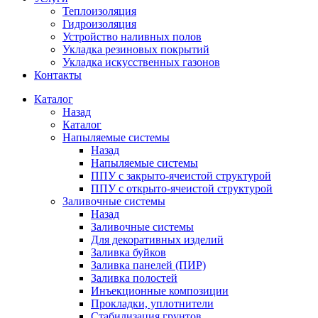
Теплоизоляция
Гидроизоляция
Устройство наливных полов
Укладка резиновых покрытий
Укладка искусственных газонов
Контакты
Каталог
Назад
Каталог
Напыляемые системы
Назад
Напыляемые системы
ППУ с закрыто-ячеистой структурой
ППУ с открыто-ячеистой структурой
Заливочные системы
Назад
Заливочные системы
Для декоративных изделий
Заливка буйков
Заливка панелей (ПИР)
Заливка полостей
Инъекционные композиции
Прокладки, уплотнители
Стабилизация грунтов