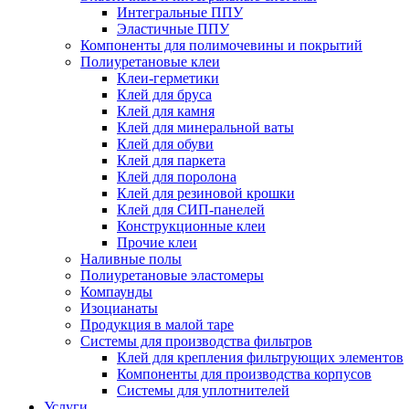
Интегральные ППУ
Эластичные ППУ
Компоненты для полимочевины и покрытий
Полиуретановые клеи
Клеи-герметики
Клей для бруса
Клей для камня
Клей для минеральной ваты
Клей для обуви
Клей для паркета
Клей для поролона
Клей для резиновой крошки
Клей для СИП-панелей
Конструкционные клеи
Прочие клеи
Наливные полы
Полиуретановые эластомеры
Компаунды
Изоцианаты
Продукция в малой таре
Системы для производства фильтров
Клей для крепления фильтрующих элементов
Компоненты для производства корпусов
Системы для уплотнителей
Услуги