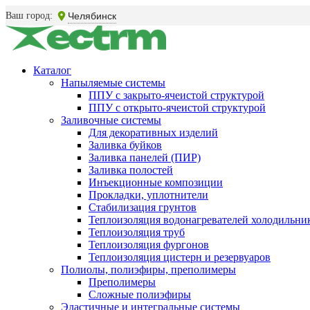
Ваш город:
Челябинск
Каталог
Напыляемые системы
ППУ с закрыто-ячеистой структурой
ППУ с открыто-ячеистой структурой
Заливочные системы
Для декоративных изделий
Заливка буйков
Заливка панелей (ПИР)
Заливка полостей
Инъекционные композиции
Прокладки, уплотнители
Стабилизация грунтов
Теплоизоляция водонагревателей холодильни
Теплоизоляция труб
Теплоизоляция фургонов
Теплоизоляция цистерн и резервуаров
Полиолы, полиэфиры, преполимеры
Преполимеры
Сложные полиэфиры
Эластичные и интегральные системы