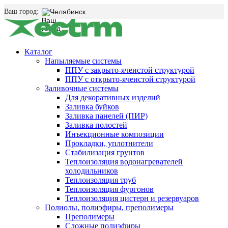
Ваш город:
Челябинск
Каталог
Напыляемые системы
ППУ с закрыто-ячеистой структурой
ППУ с открыто-ячеистой структурой
Заливочные системы
Для декоративных изделий
Заливка буйков
Заливка панелей (ПИР)
Заливка полостей
Инъекционные композиции
Прокладки, уплотнители
Стабилизация грунтов
Теплоизоляция водонагревателей
холодильников
Теплоизоляция труб
Теплоизоляция фургонов
Теплоизоляция цистерн и резервуаров
Полиолы, полиэфиры, преполимеры
Преполимеры
Сложные полиэфиры