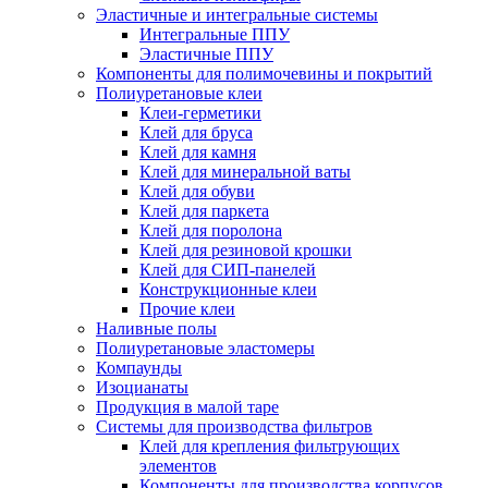
Эластичные и интегральные системы
Интегральные ППУ
Эластичные ППУ
Компоненты для полимочевины и покрытий
Полиуретановые клеи
Клеи-герметики
Клей для бруса
Клей для камня
Клей для минеральной ваты
Клей для обуви
Клей для паркета
Клей для поролона
Клей для резиновой крошки
Клей для СИП-панелей
Конструкционные клеи
Прочие клеи
Наливные полы
Полиуретановые эластомеры
Компаунды
Изоцианаты
Продукция в малой таре
Системы для производства фильтров
Клей для крепления фильтрующих
элементов
Компоненты для производства корпусов