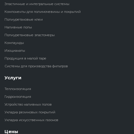
Эластичные и интегральные системы
Наливные полы
Компоненты для полимочевины и покрытий
Теплоизоляц
Клей для рез
водонагрева
крошки
Полиуретановые клеи
Полиуретановые
холодильник
Наливные полы
эластомеры
Клей для СИ
Полиуретановые эластомеры
Теплоизоляци
Компаунды
Компаунды
Конструкцио
Изоцианаты
Теплоизоляц
Продукция в малой таре
Изоцианаты
Прочие клеи
Системы для производства фильтров
Теплоизоляци
Продукция в малой таре
резервуаров
Услуги
Теплоизоляция
Системы для
Гидроизоляция
производства фильтров
Устройство наливных полов
Укладка резиновых покрытий
Укладка искусственных газонов
Цены